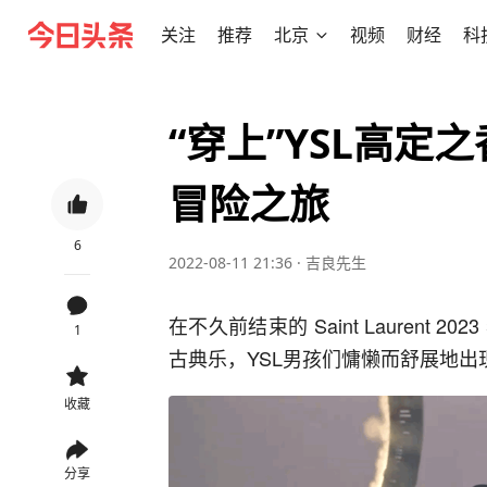
关注
推荐
北京
视频
财经
科
“穿上”YSL高定
冒险之旅
6
2022-08-11 21:36
·
吉良先生
在不久前结束的 Saint Lauren
1
古典乐，YSL男孩们慵懒而舒展地出
收藏
分享