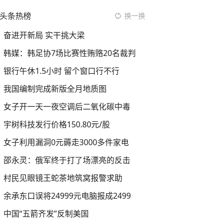
头条热榜
换一换
奋进开新局 实干挑大梁
韩媒：韩足协7场比赛性贿赂20名裁判
银行午休1.5小时 留个窗口行不行
我国编制完成新版全月地质图
女子开一天一夜空调后二氧化碳中毒
宇树科技发行价格150.80元/股
女子利用漏洞0元薅走3000多件家电
邵永灵：俄军终于打了场漂亮的反击
村民见眼镜王蛇茶地筑窝报警求助
余承东口误将24999元电脑报成2499
中国“五箭齐发”反制美国