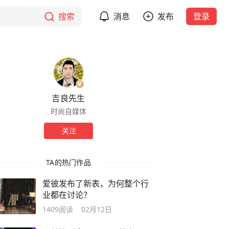
搜索
消息
发布
登录
吉良先生
时尚自媒体
关注
TA的热门作品
爱彼发布了新表，为何整个行
业都在讨论？
1409
阅读
02月12日