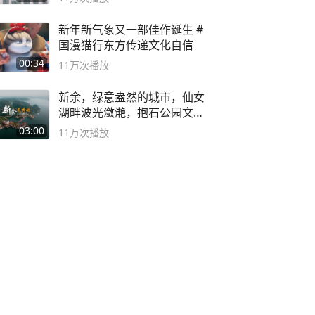
新年新气象又一部佳作诞生 #
国漫猫行东方传递文化自信
00:34
11万
次播放
新余，绿意盎然的城市，仙女
湖畔波光潋滟，抱石公园文化
深邃……
03:00
11万
次播放