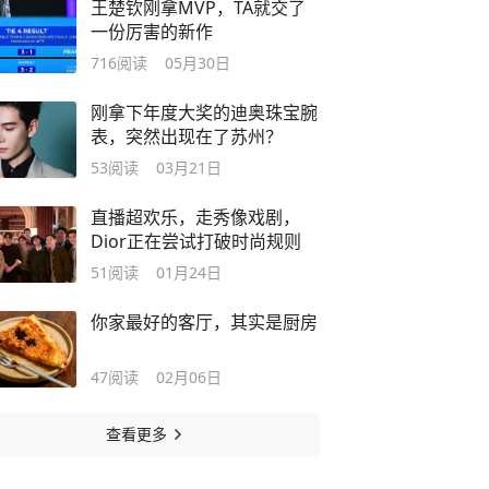
王楚钦刚拿MVP，TA就交了
一份厉害的新作
716
阅读
05月30日
刚拿下年度大奖的迪奥珠宝腕
表，突然出现在了苏州？
53
阅读
03月21日
直播超欢乐，走秀像戏剧，
Dior正在尝试打破时尚规则
51
阅读
01月24日
你家最好的客厅，其实是厨房
47
阅读
02月06日
查看更多