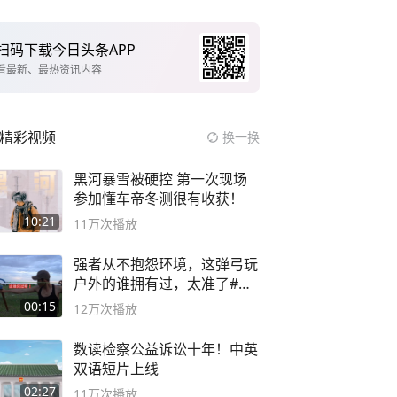
扫码下载今日头条APP
看最新、最热资讯内容
精彩视频
换一换
黑河暴雪被硬控 第一次现场
参加懂车帝冬测很有收获！
10:21
11万
次播放
强者从不抱怨环境，这弹弓玩
户外的谁拥有过，太准了#弹
弓#户外
00:15
12万
次播放
数读检察公益诉讼十年！中英
双语短片上线
02:27
11万
次播放