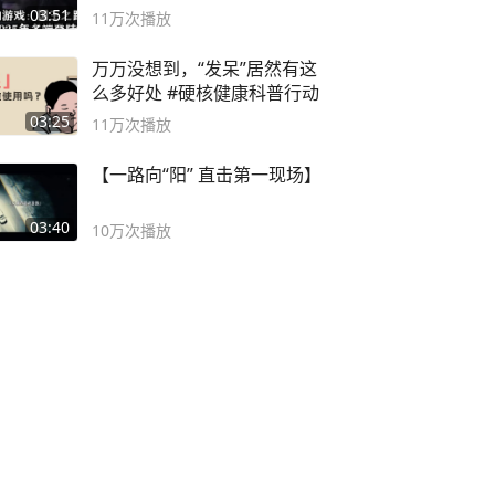
概要
03:51
11万
次播放
万万没想到，“发呆”居然有这
么多好处 #硬核健康科普行动
03:25
11万
次播放
【一路向“阳” 直击第一现场】
03:40
10万
次播放