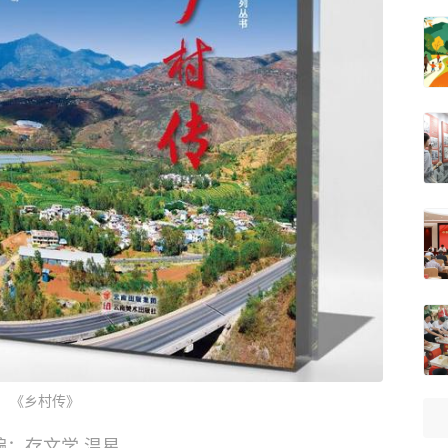
《乡村传》
编：存文学 温星