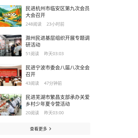
民进杭州市临安区第九次会员
大会召开
248
阅读
23小时前
滁州民进基层组织开展专题调
研活动
51
阅读
昨天03:03
民进宁波市委会八届八次全会
召开
43
阅读
47分钟前
民进芜湖市繁昌支部承办关爱
乡村少年夏令营活动
20
阅读
昨天03:00
查看更多