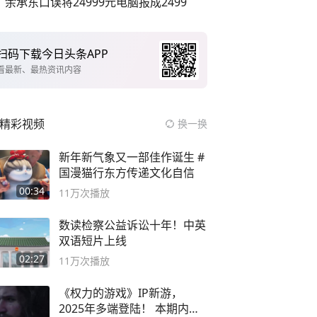
余承东口误将24999元电脑报成2499
扫码下载今日头条APP
看最新、最热资讯内容
精彩视频
换一换
新年新气象又一部佳作诞生 #
国漫猫行东方传递文化自信
00:34
11万
次播放
数读检察公益诉讼十年！中英
双语短片上线
02:27
11万
次播放
《权力的游戏》IP新游，
2025年多端登陆！ 本期内容