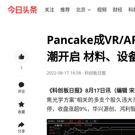
关注
推荐
北京
视频
财经
科
Pancake成V
潮开启 材料、设
1
2022-08-17 16:58
·
科创板日报
《科创板日报》8月17日讯（编辑 
评论
焦光学方案”相关的多支个股久违大
停，收盘涨超9%，华兴源创、鸿利智
收藏
分享