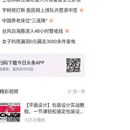
宇树将打新 股民网上排队许愿求中签
中国养老床位“三连降”
台风白海豚进入48小时警戒线
女子利用漏洞0元薅走3000多件家电
扫码下载今日头条APP
看最新、最热资讯内容
精彩视频
换一换
【平面设计】包装设计实战教
程，一节课轻松搞定包装设计
流程！
91:25
10万
次播放