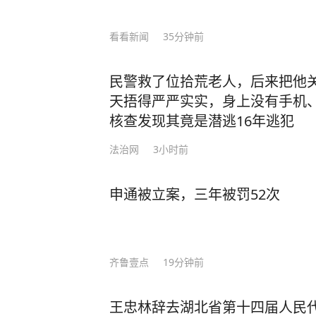
看看新闻
35分钟前
民警救了位拾荒老人，后来把他
天捂得严严实实，身上没有手机
核查发现其竟是潜逃16年逃犯
法治网
3小时前
申通被立案，三年被罚52次
齐鲁壹点
19分钟前
王忠林辞去湖北省第十四届人民