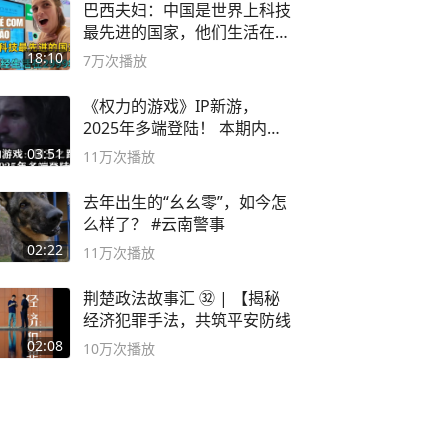
巴西夫妇：中国是世界上科技
最先进的国家，他们生活在
2999年
18:10
7万
次播放
《权力的游戏》IP新游，
2025年多端登陆！ 本期内容
概要
03:51
11万
次播放
去年出生的“幺幺零”，如今怎
么样了？ #云南警事
02:22
11万
次播放
荆楚政法故事汇 ㉜ | 【揭秘
经济犯罪手法，共筑平安防线
02:08
10万
次播放