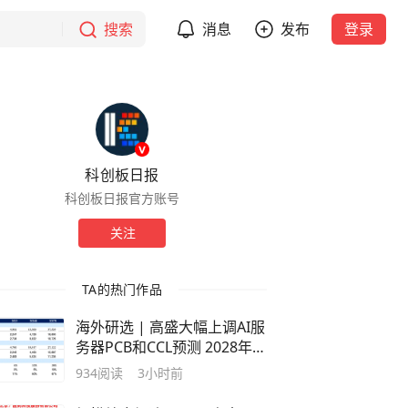
搜索
消息
发布
登录
科创板日报
科创板日报官方账号
关注
TA的热门作品
海外研选 | 高盛大幅上调AI服
务器PCB和CCL预测 2028年市
场规模将达840亿和480亿美
934
阅读
3小时前
元