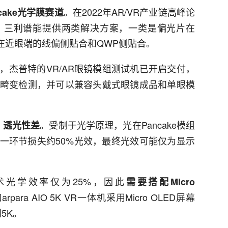
。在2022年AR/VR产业链高峰论
ake光学膜赛道
，三利谱能提供两类解决方案，一类是偏光片在
是在近眼端的线偏侧贴合和QWP侧贴合。
，杰普特的VR/AR眼镜模组测试机已开启交付，
成像畸变检测，并可以兼容头戴式眼镜成品和单眼模
。受制于光学原理，光在Pancake模组
，透光性差
一环节损失约50%光效，最终光效可能仅为显示
术光学效率仅为25%，因此
需要搭配Micro
arpara AIO 5K VR一体机采用Micro OLED屏幕
5K。