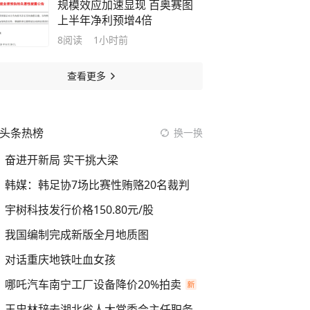
规模效应加速显现 百奥赛图
上半年净利预增4倍
8
阅读
1小时前
查看更多
头条热榜
换一换
奋进开新局 实干挑大梁
韩媒：韩足协7场比赛性贿赂20名裁判
宇树科技发行价格150.80元/股
我国编制完成新版全月地质图
对话重庆地铁吐血女孩
哪吒汽车南宁工厂设备降价20%拍卖
王忠林辞去湖北省人大常委会主任职务