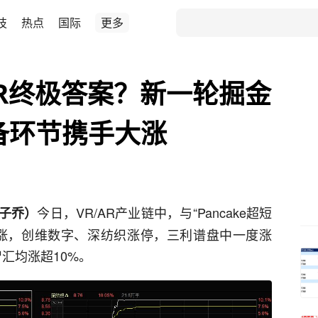
技
热点
国际
更多
R/AR终极答案？新一轮掘金
备环节携手大涨
今日，VR/AR产业链中，与“Pancake超短
宋子乔）
涨，创维数字、深纺织涨停，三利谱盘中一度涨
汇均涨超10%。