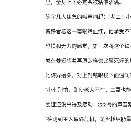
里，全身上下必定会被粘液沾满。
陈宇几人焦急的喊声响起：“老二！小
傅铮看着这一幕眼睛血红，他承受不
恐惧和无力的感觉，第一次将这个铁
就在姜娅想着再怎么样也比砸死好的
她诧异抬头，对上封铭眼镜下面温润
“小七别怕，即使老大不在，二哥也能
姜娅还没来得及感动，222号的声音
“检测到主人遭遇危机，是否耗尽能量