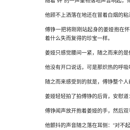
随着“砰”的一声重物落地声音响起，
他顾不上洒落在地还在冒着白烟的粘
傅铮一把将刚刚站起身的姜娅抱在怀
着什么失而复得的珍宝一样。
姜娅只感觉腰间一紧，随之而来的是
他没有开口说话，可是那炽热的呼吸
随之而来感受到的就是，傅铮整个人
姜娅轻轻拍了拍傅铮的后背，安慰道：
傅铮闻声放开抱着姜娅的手，然后双
他颤抖的声音随之落在耳侧：“对不起