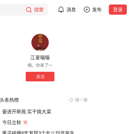
搜索
消息
发布
登录
江家喵喵
嗨，你来了～
关注
头条热榜
换一换
奋进开新局 实干挑大梁
今日立秋
男子结婚8年发现3个女儿均非亲生