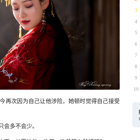
3
4
5
6
7
8
9
10
今再次因为自己让他涉险，她顿时觉得自己接受
只会多不会少。