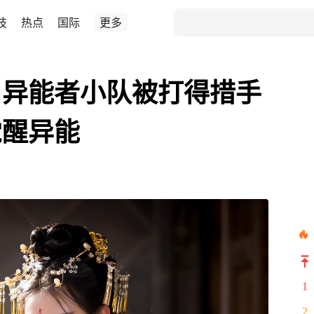
技
热点
国际
更多
，异能者小队被打得措手
觉醒异能
1
2