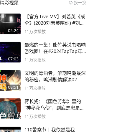
精彩视频
换一换
【官方 Live MV】刘若英《成
全》(2020刘若英陪你) #刘若
英 #成全
05:24
11万
次播放
最燃的一集！熊竹英说书唱响
游戏圈！在#2024TapTap年
度游戏大赏
07:03
11万
次播放
文明的漂泊者，解剖鸣潮最深
的秘密，鸣潮剧情解读02
08:51
11万
次播放
蒋长扬：《国色芳华》里的
“神秘花鸟使”，到底是忠是
奸？
02:11
11万
次播放
110警察节丨我依然是我