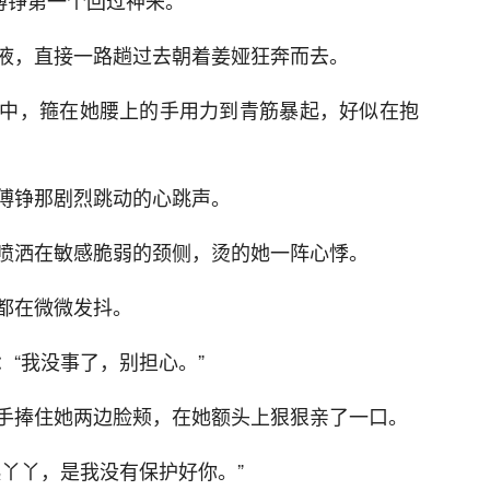
傅铮第一个回过神来。
液，直接一路趟过去朝着姜娅狂奔而去。
中，箍在她腰上的手用力到青筋暴起，好似在抱
傅铮那剧烈跳动的心跳声。
喷洒在敏感脆弱的颈侧，烫的她一阵心悸。
都在微微发抖。
“我没事了，别担心。”
手捧住她两边脸颊，在她额头上狠狠亲了一口。
丫丫，是我没有保护好你。”