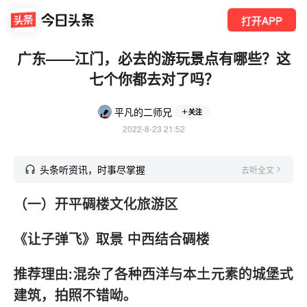
打开APP
广东——江门，必去的游玩景点有哪些？这
七个你都去对了吗？
平凡的二师兄
关注
2022-8-23 21:52
头条听资讯，时事尽掌握
去听全文
（一）开平碉楼文化旅游区
《让子弹飞》取景 中西结合碉楼
推荐理由:混杂了各种西洋与本土元素的城堡式
建筑，拍照不错呦。