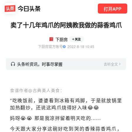
打开APP
卖了十几年鸡爪的阿姨教我做的蒜香鸡爪
下厨房
关注
下厨房官方账号
  2022-8-18 10:45
头条听资讯，时事尽掌握
去听全文
食谱作者@古典美人美食：
“吃晚饭前，婆婆看到冰箱有鸡脚，于是就放锅里
加热翻炒，还说这鸡爪烧得好入味😂😂
妈呀😭😭 那是我凉拌留着明天吃的......
今天跟大家分享这碗好吃到哭的香辣蒜香鸡爪，