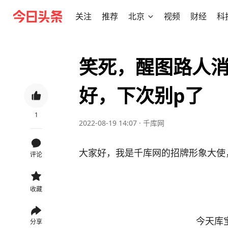
关注
推荐
北京
视频
财经
科
笑死，醒图路人消
好，下次别p了
1
2022-08-19 14:07
·
千库网
大家好，我是千库网的招牌形象大使
评论
收藏
今天库
分享