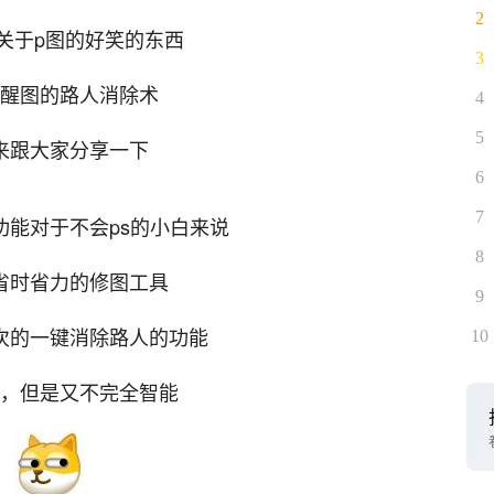
2
关于p图的好笑的东西
3
醒图的路人消除术
4
5
来跟大家分享一下
6
7
功能对于不会ps的小白来说
8
省时省力的修图工具
9
次的一键消除路人的功能
10
，但是又不完全智能