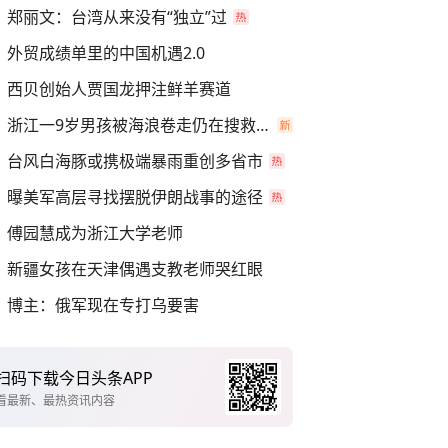
郑丽文：台湾从来没有“独立”过
外贸成绩单里的中国机遇2.0
西贝创始人贾国龙押注鲜羊赛道
浙江一9岁男孩被海浪卷走仍在搜救中
台风白海豚或携极端暴雨重创多省市
曝美军高层寻找摆脱伊朗战事的途径
傅园慧成为浙江大学老师
新疆女孩在天津偶遇支教老师哭红眼
博主：俄军现在专打乌要害
扫码下载今日头条APP
看最新、最热资讯内容