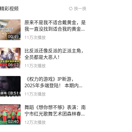
精彩视频
换一换
原来不是我不适合戴黄金，是
我一直没找到适合我的黄金
😭
00:49
11万
次播放
比反派还像反派的正派主角，
全员都是大恶人！
06:02
11万
次播放
《权力的游戏》IP新游，
2025年多端登陆！ 本期内容
概要
03:51
11万
次播放
舞蹈《想你想不够》表演：南
宁市红光歌舞艺术团森林春红
舞蹈队。
02:40
12万
次播放