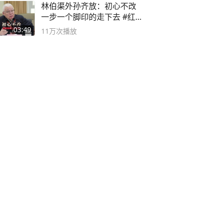
林伯渠外孙齐放：初心不改
一步一个脚印的走下去 #红船
论坛
03:49
11万
次播放