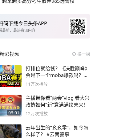
越来越多高分考生放弃985选警校
扫码下载今日头条APP
看最新、最热资讯内容
精彩视频
换一换
打排位就给钱？《决胜巅峰》
会是下一个moba爆款吗？#
决胜巅峰
03:33
11万
次播放
主播带你看“两会”vlog 看大兴
政协如何“新”意满满绘未来！
03:01
12万
次播放
去年出生的“幺幺零”，如今怎
么样了？ #云南警事