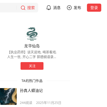
搜索
消息
发布
登录
龙华仙岛
【执业药师】谈天说地, 喝茶看戏.
人生一世, 开心二字 郭德纲语录：
沾酒不醉是喝的少，见色不迷是摸
关注
不着。 以德服人是打不过，淡泊名
利是实在没招。
TA的热门作品
孙真人蟒油记
244
阅读
2025年11月25日