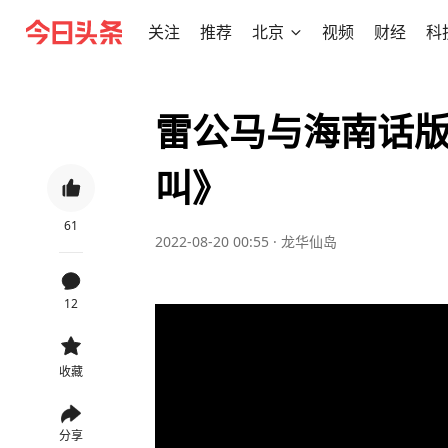
关注
推荐
北京
视频
财经
科
雷公马与海南话
叫》
61
2022-08-20 00:55
·
龙华仙岛
12
收藏
分享