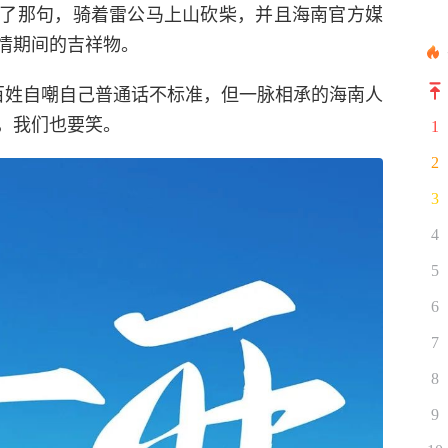
了那句，骑着雷公马上山砍柴，并且海南官方媒
情期间的吉祥物。
百姓自嘲自己普通话不标准，但一脉相承的海南人
，我们也要笑。
1
2
3
4
5
6
7
8
9