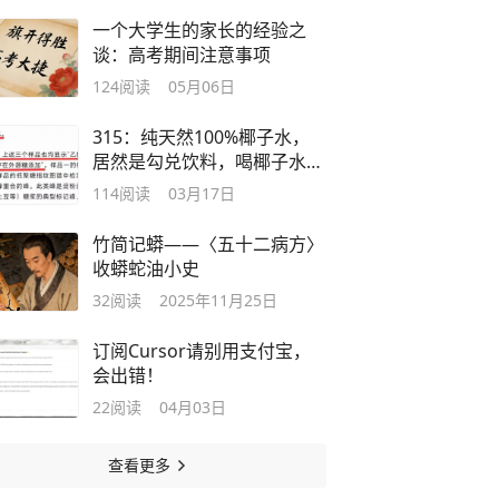
一个大学生的家长的经验之
谈：高考期间注意事项
124
阅读
05月06日
315：纯天然100%椰子水，
居然是勾兑饮料，喝椰子水请
买椰子
114
阅读
03月17日
竹简记蟒——〈五十二病方〉
收蟒蛇油小史
32
阅读
2025年11月25日
订阅Cursor请别用支付宝，
会出错！
22
阅读
04月03日
查看更多