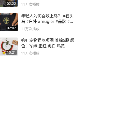
02:22
11万
次播放
年轻人为何喜欢上岛？ #石头
岛 #户外 #mugler #品牌 #足
球流氓
02:02
11万
次播放
钩针宠物猫咪项圈 唯棉5股 颜
色：军绿 正红 乳白 鸡黄
10:21
11万
次播放