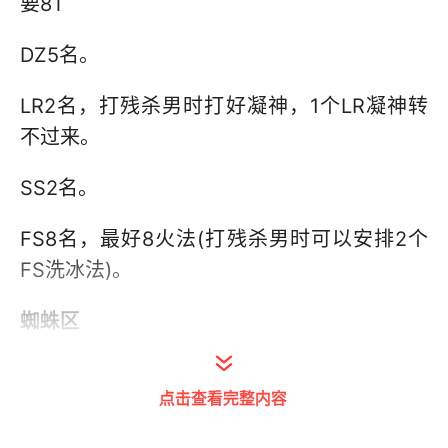
要8T
DZ5名。
LR2名，打残杀男时打好凝神，1个LR凝神转
不过来。
SS2名。
FS8名，最好8火法(打残杀男时可以安排2个
FS洗冰法)。
蜘蛛区
小怪：蜘蛛类小怪，把大的卡视野拉出去，优
点击查看完整内容
先清小怪，最后大怪。2号BOSS前的小怪，近
战分别去打红衣服的小怪，注意打断读条技