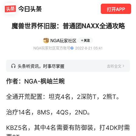
打开APP
魔兽世界怀旧服：普通团NAXX全通攻略
NGA玩家社区
关注
NGA玩家社区官方账号
  2022-8-21 05:41
头条听资讯，时事尽掌握
去听全文
作者：NGA-枫岫兰畹
全通开荒配置：坦克4名，2深防T，2熊T。
治疗14名，8MS，4QS，2ND。
KBZ5名，其中4名需要有防御装，打4DK时需