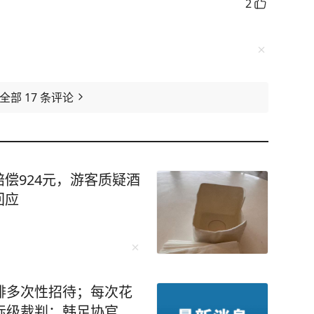
2
看全部
17
条评论
偿924元，游客质疑酒
回应
排多次性招待；每次花
际级裁判；韩足协官