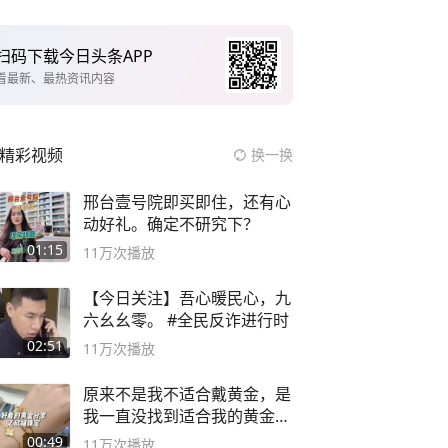
扫码下载今日头条APP
看最新、最热资讯内容
精彩视频
换一换
邢台壹号院即买即住，还有心
动好礼。确定不研究下？
01:15
11万
次播放
【今日关注】吾心暖民心，九
六幺幺零。 #全民反诈进行时
02:51
11万
次播放
原来不是我不适合戴黄金，是
我一直没找到适合我的黄金
😭
00:49
11万
次播放