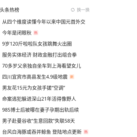
头条热榜
换一换
从四个维度读懂今年以来中国元首外交
今年是闭眼秋
9岁120斤啦啦队女孩跳舞火出圈
服务实体经济 财政金融打出组合拳
70多岁父亲独自坐车到上海看望女儿
四川宜宾市高县发生4.9级地震
男友花15元为女孩手搓“空调”
命案逃犯躲进深山21年活得像野人
985博士后被曝在妻子孕期出轨后续
男子赴曼谷收“生意回款”失联58天
台风白海豚或吞并鲸鱼 登陆地点更新