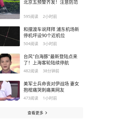
北京五预警齐发！注意防范
595
阅读
2小时前
和摆渡车说拜拜 浦东机场新
停机坪设90个近机位
504
阅读
3小时前
台风"白海豚"最新登陆点来
了！上海客轮陆续停航
482
阅读
38分钟前
美军士兵命丧对伊战场 妻女
抱棺痛哭刺痛美网友
473
阅读
1小时前
查看更多