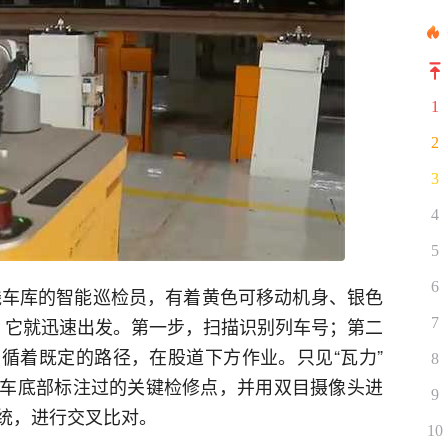
1
2
3
4
5
6
号线车库的智能巡检员，有着黄色可移动机身、银色
，它就迅速出发。第一步，扫描识别列车号；第二
7
循着既定的路径，在股道下方作业。只见“瓦力”
8
车底部标注过的关键检修点，并用双目摄像头进
9
统，进行交叉比对。
10