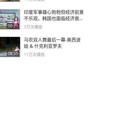
印度军事雄心勃勃但经济前景
不乐观，韩国也面临经济衰退
风险
00:21
3万
次播放
马农双人舞最后一幕-奥西波
娃 & 什克利亚罗夫
08:55
11万
次播放