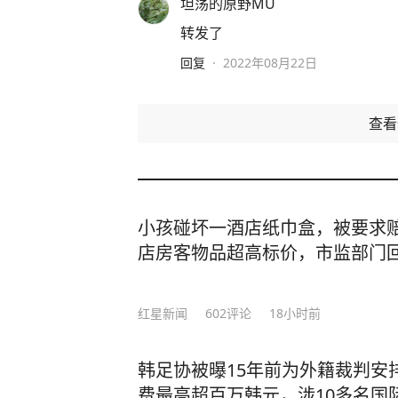
坦荡的原野MU
转发了
回复
·
2022年08月22日
查
小孩碰坏一酒店纸巾盒，被要求赔
店房客物品超高标价，市监部门
红星新闻
602
评论
18小时前
韩足协被曝15年前为外籍裁判安
费最高超百万韩元，涉10多名国