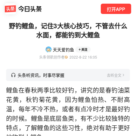
打开APP
野钓鲤鱼，记住3大核心技巧，不管去什么
水面，都能钓到大鲤鱼
天天爱钓鱼
关注
头条领航创作者
  2022-8-22 16:05
头条听资讯，时事尽掌握
去听全文
鲤鱼在春秋两季比较好钓，讲究的是春钓油菜
花黄，秋钓菊花黄，因为鲤鱼怕热、不耐高
温，每年不冷不热，或者有点冷时才是最好钓
的时候。鲤鱼是底层鱼类，有不少比较独特的
特点，了解鲤鱼的这些习性，绝对有助于更好