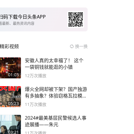
扫码下载今日头条APP
看最新、最热资讯内容
精彩视频
换一换
安徽人真的太幸福了！ 这个
一袋铜钱就能逛的小镇
01:03
12万
次播放
爆火全网却被下架？国产独游
有多抽象？体验窃格瓦拉模拟
器！
05:23
11万
次播放
2024#最美基层民警候选人事
迹展播——朱元
03:21
11万
次播放