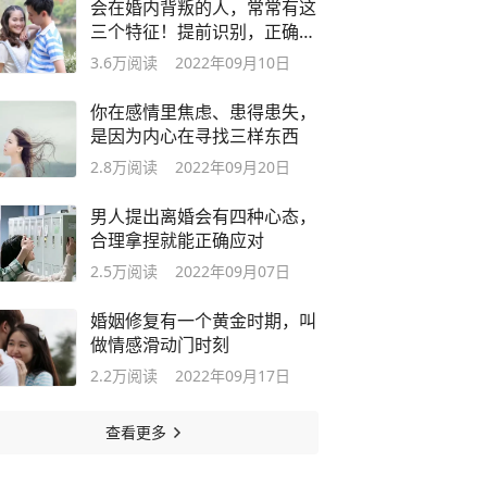
会在婚内背叛的人，常常有这
三个特征！提前识别，正确应
对
3.6万
阅读
2022年09月10日
你在感情里焦虑、患得患失，
是因为内心在寻找三样东西
2.8万
阅读
2022年09月20日
男人提出离婚会有四种心态，
合理拿捏就能正确应对
2.5万
阅读
2022年09月07日
婚姻修复有一个黄金时期，叫
做情感滑动门时刻
2.2万
阅读
2022年09月17日
查看更多