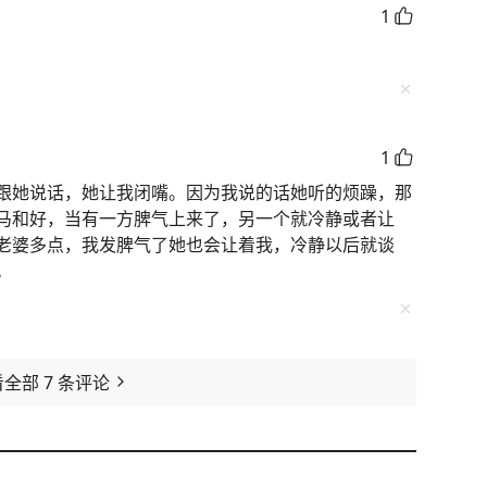
1
1
跟她说话，她让我闭嘴。因为我说的话她听的烦躁，那
马和好，当有一方脾气上来了，另一个就冷静或者让
老婆多点，我发脾气了她也会让着我，冷静以后就谈
。
看全部
7
条评论