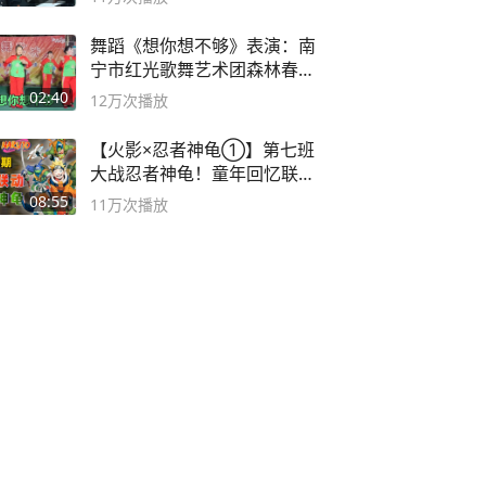
舞蹈《想你想不够》表演：南
宁市红光歌舞艺术团森林春红
舞蹈队。
02:40
12万
次播放
【火影×忍者神龟①】第七班
大战忍者神龟！童年回忆联动
论武？
08:55
11万
次播放