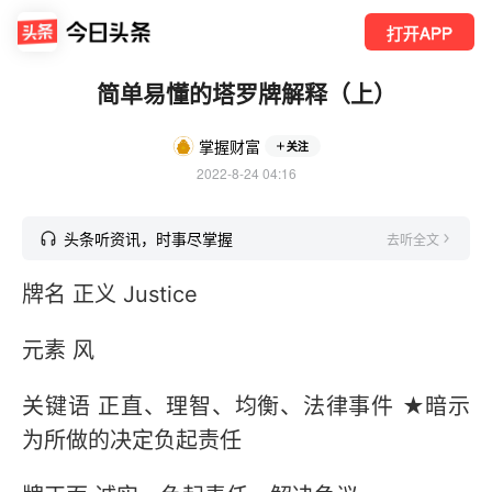
打开APP
简单易懂的塔罗牌解释（上）
掌握财富
关注
2022-8-24 04:16
头条听资讯，时事尽掌握
去听全文
牌名 正义 Justice
元素 风
关键语 正直、理智、均衡、法律事件 ★暗示
为所做的决定负起责任