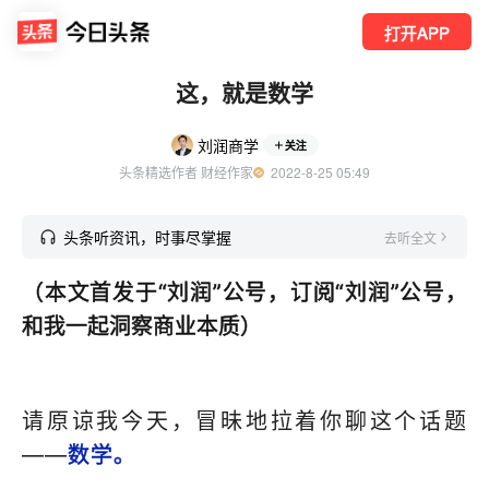
打开APP
这，就是数学
刘润商学
关注
头条精选作者 财经作家
  2022-8-25 05:49
头条听资讯，时事尽掌握
去听全文
（本文首发于“刘润”公号，订阅“刘润”公号，
和我一起洞察商业本质）
请原谅我今天，冒昧地拉着你聊这个话题
——
数学。