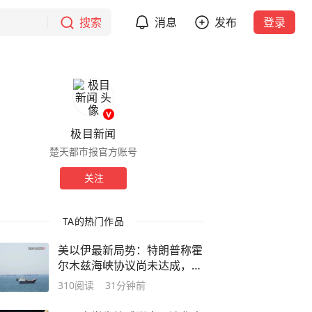
搜索
消息
发布
登录
极目新闻
楚天都市报官方账号
关注
TA的热门作品
美以伊最新局势：特朗普称霍
尔木兹海峡协议尚未达成，正
参与谈判；以军单日向黎发射
310
阅读
31分钟前
113枚炮弹；伊称打击敌方行
动成果将在几小时内公布