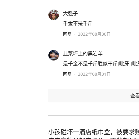
大强子
千金不是千斤
回复
·
2022年08月30日
韭菜坪上的黑岩羊
是千金不是千斤胜似干斤[呲牙][呲牙]
回复
·
2022年08月31日
查
小孩碰坏一酒店纸巾盒，被要求赔