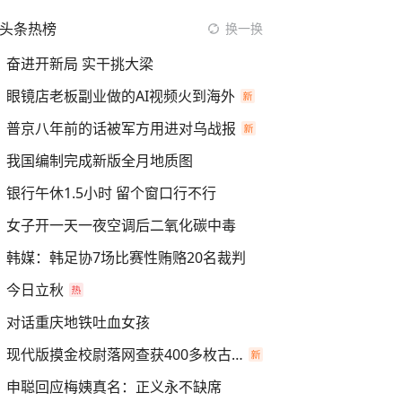
头条热榜
换一换
奋进开新局 实干挑大梁
眼镜店老板副业做的AI视频火到海外
普京八年前的话被军方用进对乌战报
我国编制完成新版全月地质图
银行午休1.5小时 留个窗口行不行
女子开一天一夜空调后二氧化碳中毒
韩媒：韩足协7场比赛性贿赂20名裁判
今日立秋
对话重庆地铁吐血女孩
现代版摸金校尉落网查获400多枚古币
申聪回应梅姨真名：正义永不缺席