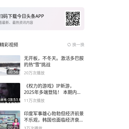
扫码下载今日头条APP
看最新、最热资讯内容
精彩视频
换一换
无开板，不冬天。激活多巴胺
的热“雪”挑战
00:56
20万
次播放
《权力的游戏》IP新游，
2025年多端登陆！ 本期内容
概要
03:51
11万
次播放
印度军事雄心勃勃但经济前景
不乐观，韩国也面临经济衰退
风险
00:21
3万
次播放