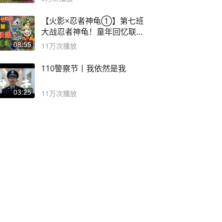
【火影×忍者神龟①】第七班
大战忍者神龟！童年回忆联动
论武？
08:55
11万
次播放
110警察节丨我依然是我
03:25
11万
次播放