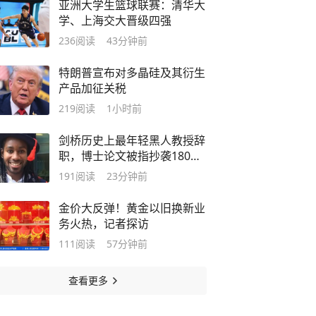
亚洲大学生篮球联赛：清华大
学、上海交大晋级四强
236
阅读
43分钟前
特朗普宣布对多晶硅及其衍生
产品加征关税
219
阅读
1小时前
剑桥历史上最年轻黑人教授辞
职，博士论文被指抄袭180
处，履历成就再遭质疑
191
阅读
23分钟前
金价大反弹！黄金以旧换新业
务火热，记者探访
111
阅读
57分钟前
查看更多