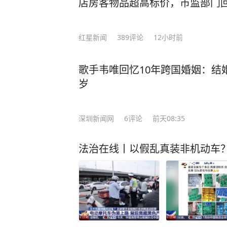
店房客物品超高标价，市监部门
红星新闻
389
评论
12小时前
歌手韦唯回忆10年跨国婚姻：结
岁
深圳新闻网
6
评论
前天08:35
法治在线丨以假乱真装非机动车