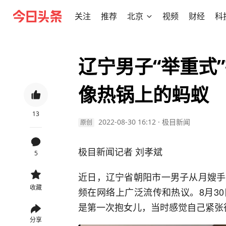
关注
推荐
北京
视频
财经
科
辽宁男子“举重式
像热锅上的蚂蚁
13
2022-08-30 16:12
·
极目新闻
原创
极目新闻记者 刘孝斌
5
近日，辽宁省朝阳市一男子从月嫂手
收藏
频在网络上广泛流传和热议。8月3
是第一次抱女儿，当时感觉自己紧张
分享