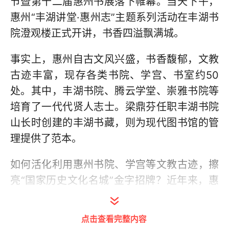
节暨第十二届惠州书展落下帷幕。当天下午，
惠州“丰湖讲堂·惠州志”主题系列活动在丰湖书
院澄观楼正式开讲，书香四溢飘满城。
事实上，惠州自古文风兴盛，书香馥郁，文教
古迹丰富，现存各类书院、学宫、书室约50
处。其中，丰湖书院、腾云学堂、崇雅书院等
培育了一代代贤人志士。梁鼎芬任职丰湖书院
山长时创建的丰湖书藏，则为现代图书馆的管
理提供了范本。
如何活化利用惠州书院、学宫等文教古迹，擦
亮“国家历史文化名城”金字招牌？近年来，惠
州一直在探索尝试，已将黄氏书室打造为东江
民俗文物馆，将宾兴馆开辟为古代科举制度展
点击查看完整内容
览馆。与此同时，惠州正在推进环西湖文博群