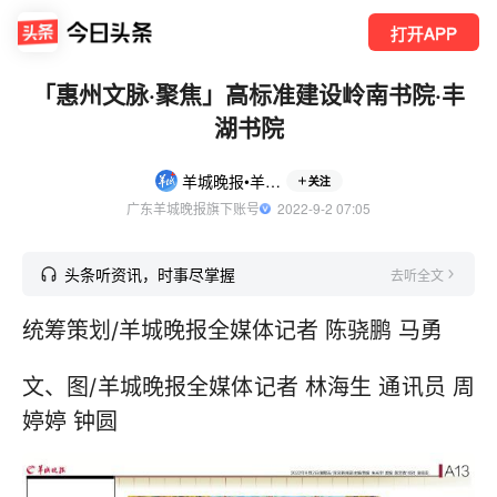
打开APP
「惠州文脉·聚焦」高标准建设岭南书院·丰
湖书院
羊城晚报•羊城派
关注
广东羊城晚报旗下账号
  2022-9-2 07:05
头条听资讯，时事尽掌握
去听全文
统筹策划/羊城晚报全媒体记者 陈骁鹏 马勇
文、图/羊城晚报全媒体记者 林海生 通讯员 周
婷婷 钟圆