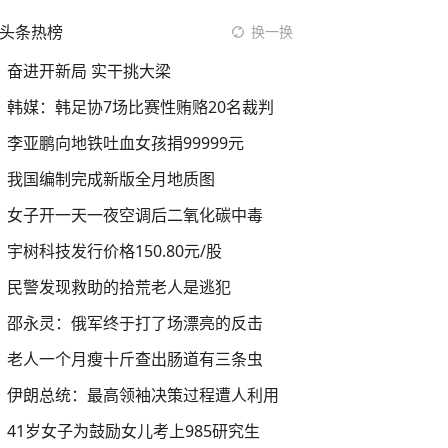
头条热榜
换一换
奋进开新局 实干挑大梁
韩媒：韩足协7场比赛性贿赂20名裁判
李亚鹏向地铁吐血女孩捐99999元
我国编制完成新版全月地质图
女子开一天一夜空调后二氧化碳中毒
宇树科技发行价格150.80元/股
民警发现救助的拾荒老人是逃犯
邵永灵：俄军终于打了场漂亮的反击
老人一个月瘦十斤查出肠道有三条虫
伊朗总统：最高领袖决策过程遭人利用
41岁女子为鼓励女儿考上985研究生