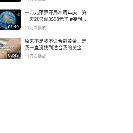
一万元预算开局冲周年庆！第
一天就只剩3598元了 #妄想山
海
01:40
11万
次播放
原来不是我不适合戴黄金，是
我一直没找到适合我的黄金
😭
00:49
11万
次播放