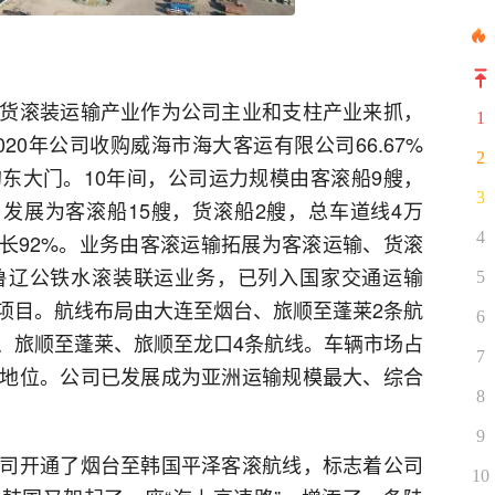
货滚装运输产业作为公司主业和支柱产业来抓，
1
20年公司收购威海市海大客运有限公司66.67%
2
东大门。10年间，公司运力规模由客滚船9艘，
3
个，发展为客滚船15艘，货滚船2艘，总车道线4万
4
、增长92%。业务由客滚运输拓展为客滚运输、货滚
鲁辽公铁水滚装联运业务，已列入国家交通运输
5
项目。航线布局由大连至烟台、旅顺至蓬莱2条航
6
、旅顺至蓬莱、旅顺至龙口4条航线。车辆市场占
7
地位。公司已发展成为亚洲运输规模最大、综合
8
9
司开通了烟台至韩国平泽客滚航线，标志着公司
10