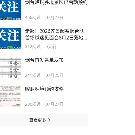
烟台崆峒胜境景区已启动预约
456
阅读
07月27日
走起！2026齐鲁超赛烟台队
首场球迷见面会8月2日落地万
象汇，快来与我们的球星一起
312
阅读
5天前
相约互动吧
烟台首发名单发布
241
阅读
07月25日
崆峒胜境预约攻略
230
阅读
07月27日
查看更多