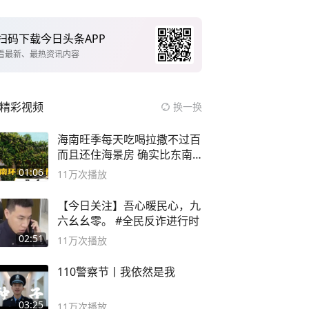
扫码下载今日头条APP
看最新、最热资讯内容
精彩视频
换一换
海南旺季每天吃喝拉撒不过百
而且还住海景房 确实比东南
亚合适
01:06
11万
次播放
【今日关注】吾心暖民心，九
六幺幺零。 #全民反诈进行时
02:51
11万
次播放
110警察节丨我依然是我
03:25
11万
次播放