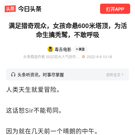
打开APP
满足猎奇观众，女孩命悬600米塔顶，为活
命生擒秃鹫，不敢呼吸
毒舌电影
关注
头条精选作者 2022百大人气创作者 电影评论人 优质影视领域创作者
  2022-9-6 10:18
头条听资讯，时事尽掌握
去听全文
人类天生就爱冒险。
这话恕Sir不能苟同。
因为就在几天前一个晴朗的中午。