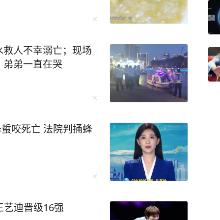
水救人不幸溺亡；现场
，弟弟一直在哭
蜂蜇咬死亡 法院判捅蜂
王艺迪晋级16强