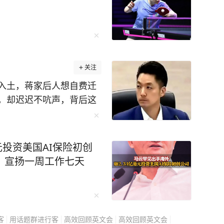
关注
入土，蒋家后人想自费迁
，却迟迟不吭声，背后这
蒋万安不是不想动，是真
史旧账，而是搅动今天的
走的每一步都很小心，在
元投资美国AI保险初创
迁葬的事更是能绕就绕。
，宣扬一周工作七天
，也是民进党每逢选举就
间公开说慈湖陵寝是“威权
念馆”。 这等于是直接把
安这时候要是高调推动迁
客
用话题群进行客
高效回顾英文会
高效回顾英文会