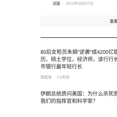
回复
·
2022年09月07日
查
80后女柜员朱娟“逆袭”成4200
历、硕土学位，经济师，该行行长
市银行最年轻行长
观威海
1小时前
伊朗总统质问美国：为什么杀死
我们的指挥官和科学家？