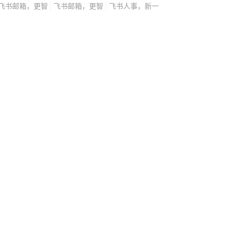
平白送人刀子，站在选举
飞书邮箱，更智
飞书邮箱，更智
飞书人事，新一
的选项。 蒋万安代表的
”路线，跟传统深蓝阵营
他需要向岛内年轻选民证
而是一个能撇清所谓“威权
能跟深蓝彻底闹翻，那才是
葬的事刚好卡在这两条路
平衡，所以他选择不动，
置。 蒋万安夹在中间，
成了一种政治包袱，而迁
成“向中国示好”的行
 这道僵局，某种程度上
的缩影，家族意愿、选举
中间，平衡越来越难找，
恐怕不是蒋万安个人的孝
片没有政治包袱的新棋盘。