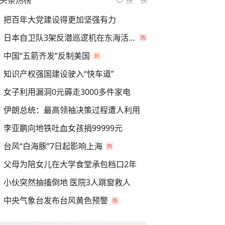
头条热榜
把百年大党建设得更加坚强有力
日本自卫队3架反潜巡逻机在东海活动
中国“五箭齐发”反制美国
知识产权强国建设驶入“快车道”
女子利用漏洞0元薅走3000多件家电
伊朗总统：最高领袖决策过程遭人利用
李亚鹏向地铁吐血女孩捐99999元
台风“白海豚”7日起影响上海
父母为陪女儿在大学食堂承包档口2年
小伙突然抽搐倒地 医院3人跳窗救人
中央气象台发布台风黄色预警