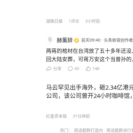
湖南日报
1
评论
3小时前
赫薰辞
前天09:40
·
头条新锐创作者
两蒋的棺材在台湾放了五十多年还没
回大陆安葬，可蒋万安这个当曾孙的
盘棋，远不止孝道两个字能说清。 
分享
45
146
不敢动，这个“不敢”，怕的不是翻历
政治算盘。 他当上台北市长之后，
马云罕见出手海外，砸2.34亿港
岛内公开场合几乎不主动提两蒋，
公司，该公司曾开24小时咖啡馆
理由是：两蒋既是国民党的历史遗产
拉出来批斗的靶子，赖清德在选战期
红星资本局
31分钟前
象征”，提出要改成所谓“转型正义纪
两蒋定调成需要被清算的符号，蒋万
热门：
用话题群打造内
用话题群进行