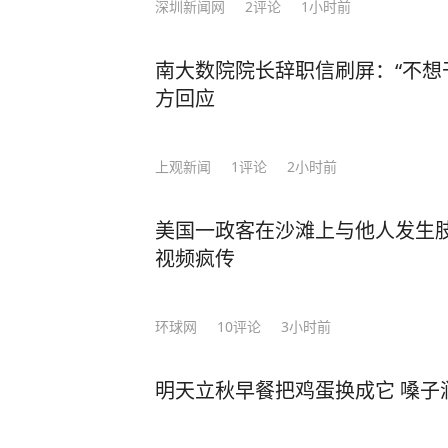
深圳新闻网
2
评论
1小时前
南大数院院长辞职信刷屏：“不想
方回应
上观新闻
1
评论
2小时前
美国一政客在沙滩上与他人发生
视频疯传
环球网
10
评论
3小时前
明天立秋早餐把鸡蛋换成它 嗓子