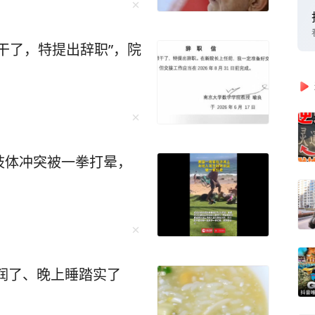
干了，特提出辞职”，院
肢体冲突被一拳打晕，
润了、晚上睡踏实了