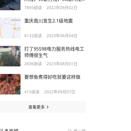
开工了
7845
阅读
2022年09月02日
重庆南川发生2.1级地震
6132
阅读
2023年06月04日
打了95598电力服务热线电工
师傅很生气
2636
阅读
2023年08月01日
要想鱼煮得好吃就要这样做
415
阅读
2022年09月07日
查看更多
换一换