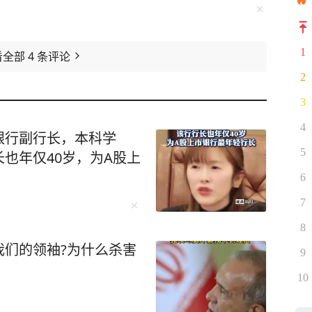
1
看全部
4
条评论
2
3
4
亿银行副行长，本科学
5
也年仅40岁，为A股上
6
7
8
我们的领袖?为什么杀害
9
10