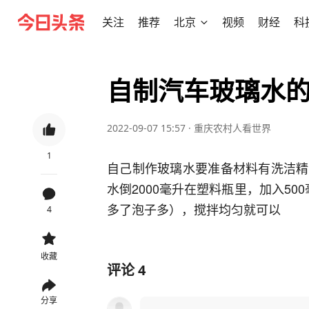
关注
推荐
北京
视频
财经
科
自制汽车玻璃水
2022-09-07 15:57
·
重庆农村人看世界
1
自己制作玻璃水要准备材料有洗洁精
水倒2000毫升在塑料瓶里，加入5
多了泡子多），搅拌均匀就可以
4
收藏
评论
4
分享