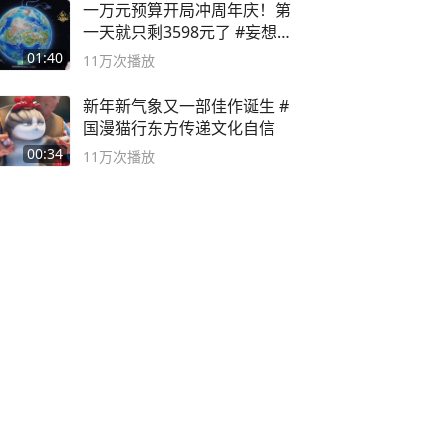
一万元预算开局冲周年庆！第
一天就只剩3598元了 #妄想山
海
01:40
11万
次播放
新年新气象又一部佳作诞生 #
国漫猫行东方传递文化自信
00:34
11万
次播放