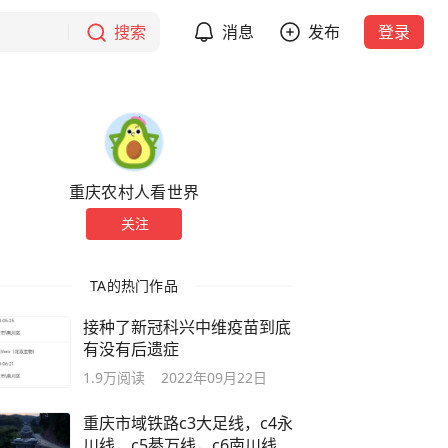
搜索
消息
发布
登录
重庆农村人看世界
关注
TA的热门作品
接种了新冠科兴中维疫苗到底
有没有后遗症
1.9万
阅读
2022年09月22日
重庆市域铁路c3大足线，c4永
川线，c5綦万线，c6南川线要