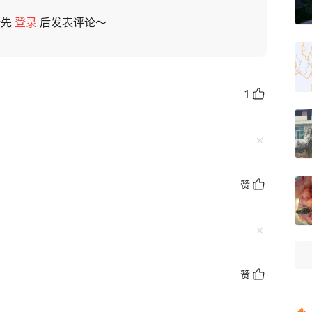
请先
登录
后发表评论～
1
赞
赞