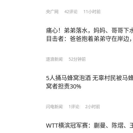
央广网
42
评论
11小时前
痛心！弟弟落水，妈妈、哥哥下
目击者：爸爸抱着弟弟守在岸边
逐浪新闻
52分钟前
5人捅马蜂窝泡酒 无辜村民被马
窝者担责30%
闪电新闻
1
评论
2小时前
WTT横滨冠军赛：蒯曼、陈熠、