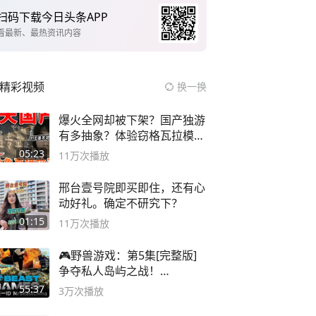
扫码下载今日头条APP
看最新、最热资讯内容
精彩视频
换一换
爆火全网却被下架？国产独游
有多抽象？体验窃格瓦拉模拟
器！
05:23
11万
次播放
邢台壹号院即买即住，还有心
动好礼。确定不研究下？
01:15
11万
次播放
🎮野兽游戏：第5集[完整版]
争夺私人岛屿之战！
#MrBeastChina
55:37
3万
次播放