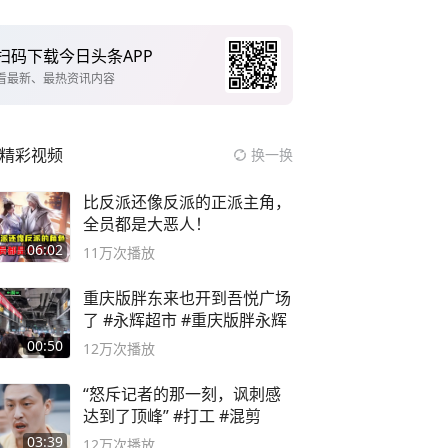
扫码下载今日头条APP
看最新、最热资讯内容
精彩视频
换一换
比反派还像反派的正派主角，
全员都是大恶人！
06:02
11万
次播放
重庆版胖东来也开到吾悦广场
了 #永辉超市 #重庆版胖永辉
00:50
12万
次播放
“怒斥记者的那一刻，讽刺感
达到了顶峰” #打工 #混剪
03:39
12万
次播放