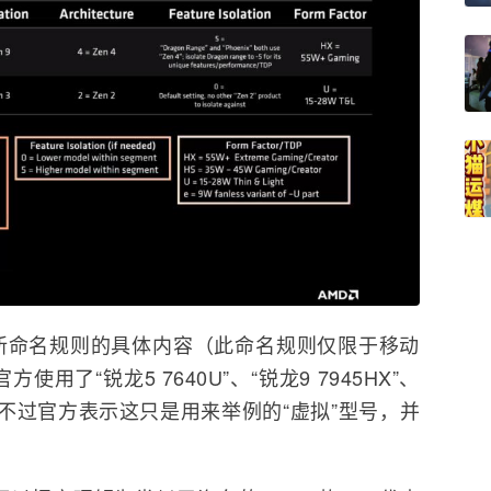
新命名规则的具体内容（此命名规则仅限于移动
用了“锐龙5 7640U”、“锐龙9 7945HX”、
解。不过官方表示这只是用来举例的“虚拟”型号，并