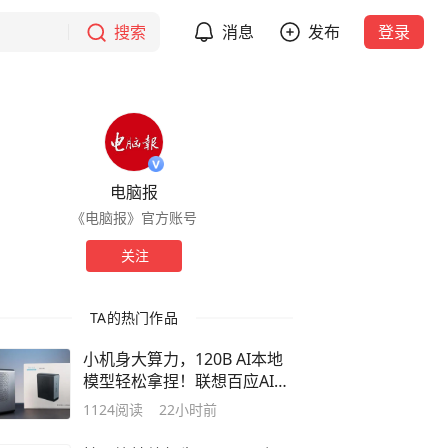
搜索
消息
发布
登录
电脑报
《电脑报》官方账号
关注
TA的热门作品
小机身大算力，120B AI本地
模型轻松拿捏！联想百应AI主
机300测评
1124
阅读
22小时前