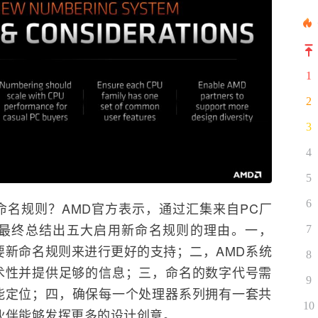
1
2
3
4
5
6
名规则？AMD官方表示，通过汇集来自PC厂
最终总结出五大启用新命名规则的理由。一，
7
要新命名规则来进行更好的支持；二，AMD系统
8
术性并提供足够的信息；三，命名的数字代号需
9
能定位；四，确保每一个处理器系列拥有一套共
10
伙伴能够发挥更多的设计创意。