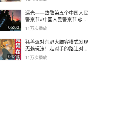
巡光——致敬第五个中国人民
警察节#中国人民警察节 @抖
音小助手
05:00
11万
次播放
猛兽派对荒野大膘客模式发现
无赖玩法！走对手的路让对手
无路可走
04:43
11万
次播放