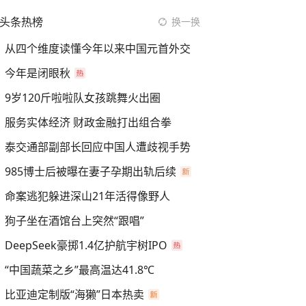
头条热榜
换一换
从四个维度读懂今年以来中国元首外交
今年是闭眼秋
9岁120斤啦啦队女孩跳舞火出圈
服务实体经济 财政金融打出组合拳
泰交通部副部长回应中国人遭歧视手势
985博士后被曝在妻子孕期出轨后续
命案逃犯躲进深山21年活得像野人
狗子坐在酒馆台上突然“跟唱”
DeepSeek豪掷1.4亿护航宇树IPO
“中国蔬菜之乡”最高温达41.8℃
比亚迪定制版“海獭”日本热卖