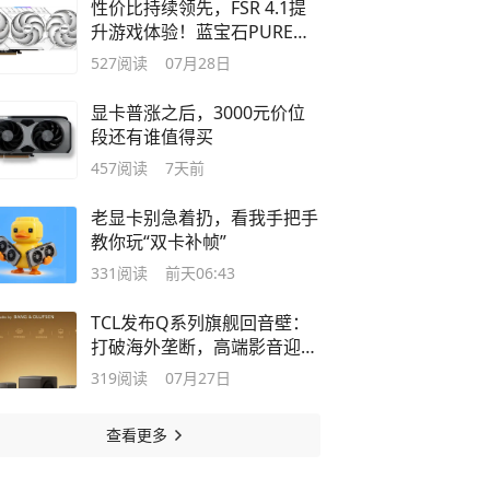
性价比持续领先，FSR 4.1提
升游戏体验！蓝宝石PURE极
地RX 9070 XT重新定义战未来
527
阅读
07月28日
显卡
显卡普涨之后，3000元价位
段还有谁值得买
457
阅读
7天前
老显卡别急着扔，看我手把手
教你玩“双卡补帧”
331
阅读
前天06:43
TCL发布Q系列旗舰回音壁：
打破海外垄断，高端影音迎来
中国声音
319
阅读
07月27日
查看更多