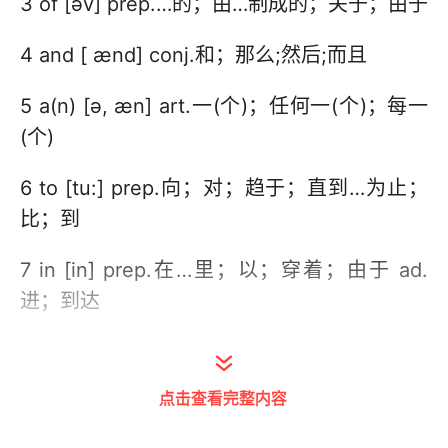
3 of [əv] prep.…的；由…制成的；关于；由于
4 and [ ænd] conj.和；那么;然后;而且
5 a(n) [ə, æn] art.一(个)；任何一(个)；每一
(个)
6 to [tu:] prep.向；对；趋于；直到…为止；
比；到
7 in [in] prep.在…里；以；穿着；由于 ad.
进；到达
8 he [hi:] pron.他；(不论性别的)一个人
点击查看完整内容
9 have [hæv] aux. v.已经 vt.有；进行；经
受；吃；取得