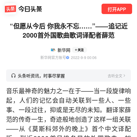
打开APP
“但愿从今后 你我永不忘……”——追记近
2000首外国歌曲歌词译配者薛范
新华网
关注
新华网官方账号
  2022-9-9 00:06
头条听资讯，时事尽掌握
去听全文
音乐最神奇的魅力之一在于——当一段旋律响
起，人们的记忆会自动关联到一些人、一些
事、一段过往，抑或是无尽的未知。翻译家薛
范的传奇一生，奇迹般地创造了这样一组关联
——从《莫斯科郊外的晚上》首个中文译配