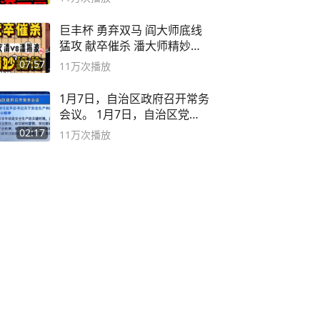
巨丰杯 勇弃双马 阎大师底线
猛攻 献卒催杀 潘大师精妙入
局
07:57
11万
次播放
1月7日，自治区政府召开常务
会议。 1月7日，自治区党委
副书记
02:17
11万
次播放