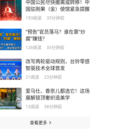
中国公民尽快撤离或转移！中
国驻刚果（金）使馆紧急提醒
193
阅读
33分钟前
“预告”官员落马？谁在靠“炒
腐”赚钱？
126
阅读
33分钟前
改写两轮驱动规则，台铃零感
智驱技术全球首发
21
阅读
23分钟前
爱马仕、香奈儿都选它！这场
展解锁顶奢织造美学
13
阅读
38分钟前
查看更多