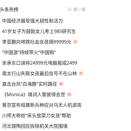
头条热榜
换一换
中国经济展现强大韧性和活力
41岁女子为鼓励女儿考上985研究生
李亚鹏向地铁吐血女孩捐99999元
“中国游”持续带火“中国购”
余承东口误将24999元电脑报成2499
南太行山失联女孩最后信号不在山林
直击台风“白海豚”实时路径
《Monica》填词人黎彼得去世
普京宣布组建新兵种应对乌无人机进攻
川师大称给“床头放菜刀女孩”帮助
河北馆陶回应拆除机关大院围墙