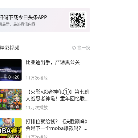
扫码下载今日头条APP
看最新、最热资讯内容
精彩视频
换一换
比亚迪出手，严惩黑公关！
01:20
11万
次播放
【火影×忍者神龟①】第七班
大战忍者神龟！童年回忆联动
论武？
08:55
11万
次播放
打排位就给钱？《决胜巅峰》
会是下一个moba爆款吗？#
决胜巅峰
03:33
11万
次播放