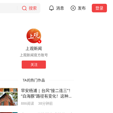
搜索
消息
发布
登录
上观新闻
上观新闻官方账号
关注
TA的热门作品
早安杨浦 | 台风“接二连三”！
“白海豚”路径有变化！这种情
况下上海将有强降雨→
886
阅读
38分钟前