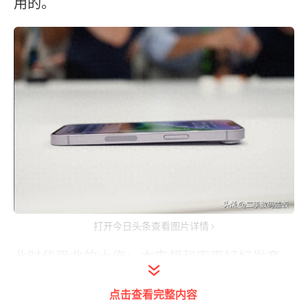
用的。
打开今日头条查看图片详情
此时华强北的大佬：本来想和库克好好发育，
换来的却是疏远，不装了，摊牌了，即日起正
点击查看完整内容
面硬刚iPhone14美版无卡槽系列，
让苹果感受