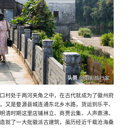
口村处于两河夹角之中，在古代就成为了徽州府
，又是婺源县城连通东北乡水路，货运到乐平、
明清时期这里店铺林立、商贾云集、人声鼎沸、
造就了一大批徽派古建筑，虽历经近千载沧海桑