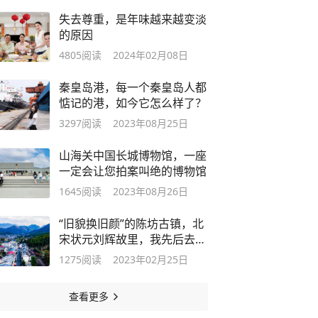
失去尊重，是年味越来越变淡
的原因
4805
阅读
2024年02月08日
秦皇岛港，每一个秦皇岛人都
惦记的港，如今它怎么样了？
3297
阅读
2023年08月25日
山海关中国长城博物馆，一座
一定会让您拍案叫绝的博物馆
1645
阅读
2023年08月26日
“旧貌换旧颜”的陈坊古镇，北
宋状元刘辉故里，我先后去了
好几次
1275
阅读
2023年02月25日
查看更多