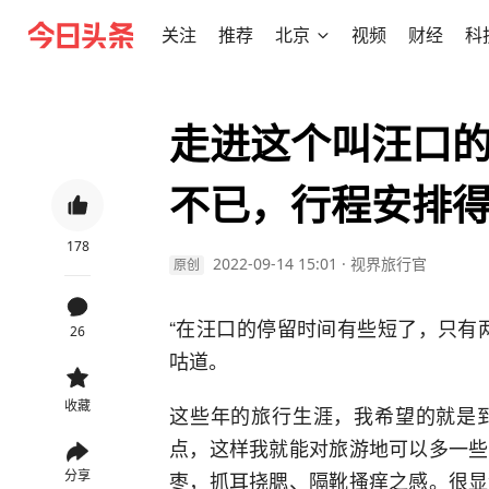
关注
推荐
北京
视频
财经
科
走进这个叫汪口
不已，行程安排
178
2022-09-14 15:01
·
视界旅行官
原创
“在汪口的停留时间有些短了，只有
26
咕道。
收藏
这些年的旅行生涯，我希望的就是
点，这样我就能对旅游地可以多一些
分享
枣，抓耳挠腮、隔靴搔痒之感。很显