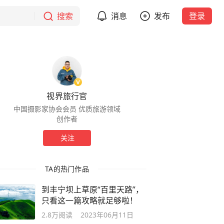
搜索
消息
发布
登录
视界旅行官
中国摄影家协会会员 优质旅游领域
创作者
关注
TA的热门作品
到丰宁坝上草原“百里天路”，
只看这一篇攻略就足够啦！
2.8万
阅读
2023年06月11日