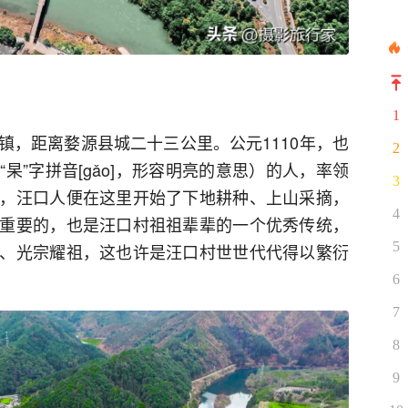
1
镇，距离婺源县城二十三公里。公元1110年，也
2
杲”字拼音[gǎo]，形容明亮的意思）的人，率领
3
，汪口人便在这里开始了下地耕种、上山采摘，
4
重要的，也是汪口村祖祖辈辈的一个优秀传统，
5
、光宗耀祖，这也许是汪口村世世代代得以繁衍
6
7
8
9