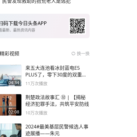
民警发现救助的拾荒老人是逃犯
扫码下载今日头条APP
看最新、最热资讯内容
精彩视频
换一换
来五大连池看冰封蓝电E5
PLUS了，零下30度的双重冰
封40小时全录
04:34
11万
次播放
荆楚政法故事汇 ㉜ | 【揭秘
经济犯罪手法，共筑平安防线
02:08
10万
次播放
2024#最美基层民警候选人事
迹展播——朱元