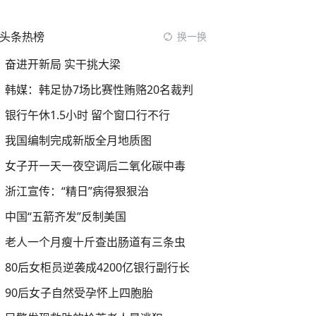
头条热榜
换一换
奋进开新局 实干挑大梁
韩媒：韩足协7场比赛性贿赂20名裁判
银行午休1.5小时 留个窗口行不行
我国编制完成新版全月地质图
女子开一天一夜空调后二氧化碳中毒
浙江宣传：“精日”病得狠狠治
中国“五箭齐发”反制美国
老人一个月瘦十斤查出肠道有三条虫
80后女柜员逆袭成4200亿银行副行长
90后女子自然受孕怀上四胞胎