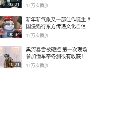
03:21
11万
次播放
新年新气象又一部佳作诞生 #
国漫猫行东方传递文化自信
00:34
11万
次播放
黑河暴雪被硬控 第一次现场
参加懂车帝冬测很有收获！
10:21
11万
次播放