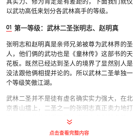
其实力、修为肯定是有差距的，下面我们就仅
以武功高低来划分各武林高手的等级。
第一等级：武林二圣张明志、赵明真
张明志和赵明真是亲师兄弟被尊为武林界的圣
人，他们俩的武功也是《童林传》这部书的天
花板。既然已经达到圣人的境界了显然别人是
没法跟他俩相提并论的。所以武林二圣单独一
个等级笑傲江湖。
武林二圣并不是徒有虚名确实实力强大，在北
京香山擂上，二圣之一的张明志真正卖力地打
了一仗，他的对手正是大清四大名剑排名第一
的镇古侠董乾和西藏高僧宝珠罗汉，张明志连
点击查看完整内容
续击败两大顶尖高手坐实了天下第一的位置。