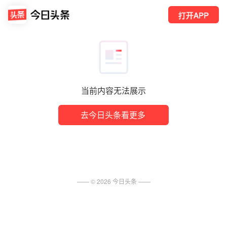
打开APP
当前内容无法展示
去今日头条看更多
—— ©
2026
今日头条
——