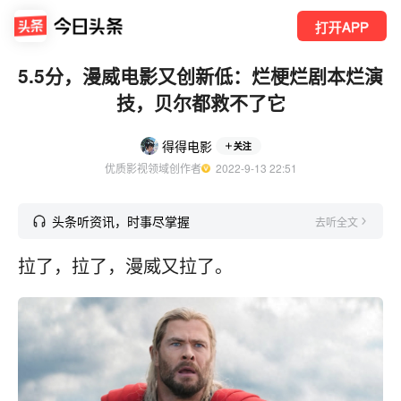
打开APP
5.5分，漫威电影又创新低：烂梗烂剧本烂演
技，贝尔都救不了它
得得电影
关注
优质影视领域创作者
  2022-9-13 22:51
头条听资讯，时事尽掌握
去听全文
拉了，拉了，漫威又拉了。