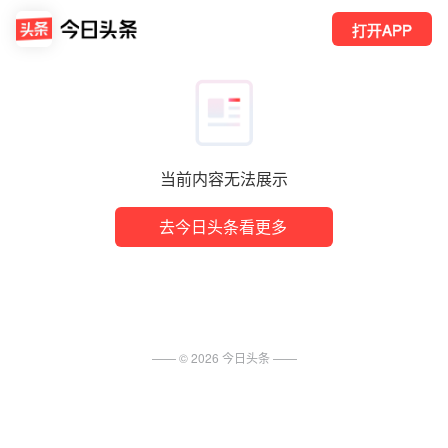
打开APP
当前内容无法展示
去今日头条看更多
—— ©
2026
今日头条
——