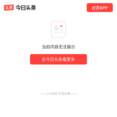
打开APP
当前内容无法展示
去今日头条看更多
—— ©
2026
今日头条
——