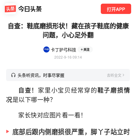
打开APP
自查：鞋底磨损形状！藏在孩子鞋底的健康
问题，小心足外翻
卡丁护弓科技
关注
2022-9-16 09:14
头条听资讯，时事尽掌握
去听全文
自查！
家里小宝贝经常穿的
鞋子磨损情
况
是以下哪一种？
家长快对应图片看一看！
底部后跟内侧磨损很严重，脚丫子站立时