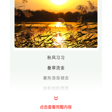
秋风习习
叠翠流金
暑热渐渐褪去
金秋如约而至
2022年
点击查看完整内容
圆明园金秋游