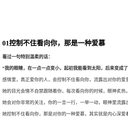
01控制不住看向你，那是一种爱慕
看过一句特别温柔的话：
“我的眼睛，在一点一点变小，起初我能看到太阳，后来变成了
感情里，真正爱你的人，会控制不住看向你，流露出对你的爱
她的目光会情不自禁跟随着你，每次看向你的时候，眼神炙热
她会对你非常的关注，你的一言一行，一举一动，眼神里流露
她控制不住看向你，那是对你的一种爱慕，其实就是内心深爱