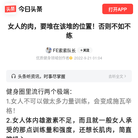
打开APP
女人的肉，要堆在该堆的位置！否则不如不
练
FE索索队长
关注
优质健身领域创作者
  2022-9-21 01:04
头条听资讯，时事尽掌握
去听全文
健身圈里流行两个极端：
1.女人不可以做太多力量训练，会变成施瓦辛
格！
2.女人体内雄激素不足，而且就一般女人承
受的那点训练量和强度，还想长肌肉，简直