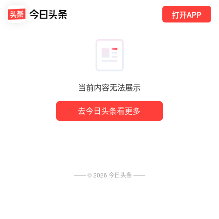
打开APP
当前内容无法展示
去今日头条看更多
—— ©
2026
今日头条
——