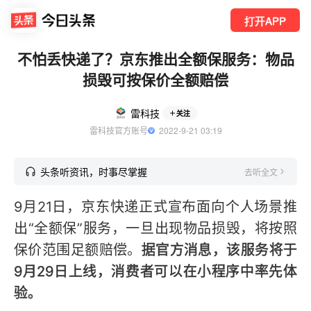
打开APP
不怕丢快递了？京东推出全额保服务：物品
损毁可按保价全额赔偿
雷科技
关注
雷科技官方账号
  2022-9-21 03:19
头条听资讯，时事尽掌握
去听全文
9月21日，京东快递正式宣布面向个人场景推
出“全额保”服务，一旦出现物品损毁，将按照
保价范围足额赔偿。
据官方消息，该服务将于
9月29日上线，消费者可以在小程序中率先体
验。