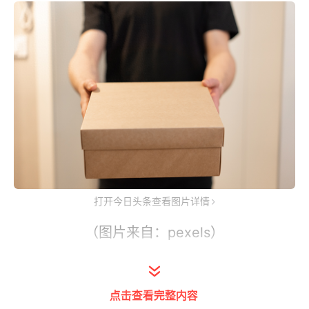
打开今日头条查看图片详情
（图片来自：pexels）
随着网购平台的出现，我们似乎已经无法离开
点击查看完整内容
足不出户购买世界各地商品的生活，而快递行