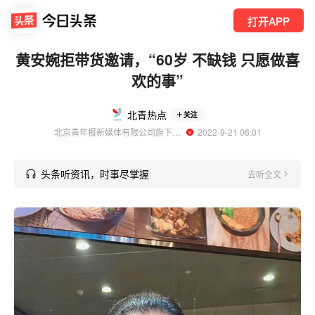
打开APP
黄安婉拒带货邀请，“60岁 不缺钱 只愿做喜
欢的事”
北青热点
关注
北京青年报新媒体有限公司旗下账号
  2022-9-21 06:01
头条听资讯，时事尽掌握
去听全文