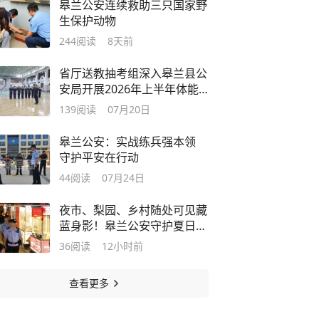
皋兰公安连续救助三只国家野
生保护动物
244
阅读
8天前
省厅送教抽考组深入皋兰县公
安局开展2026年上半年体能
技能送教抽考工作
139
阅读
07月20日
皋兰公安：实战练兵强本领
守护平安在行动
44
阅读
07月24日
夜市、梨园、乡村随处可见藏
蓝身影！皋兰公安守护夏日平
安
36
阅读
12小时前
查看更多