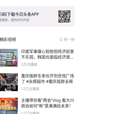
扫码下载今日头条APP
看最新、最热资讯内容
精彩视频
换一换
印度军事雄心勃勃但经济前景
不乐观，韩国也面临经济衰退
风险
00:21
3万
次播放
重庆版胖东来也开到吾悦广场
了 #永辉超市 #重庆版胖永辉
00:50
12万
次播放
主播带你看“两会”vlog 看大兴
政协如何“新”意满满绘未来！
03:01
12万
次播放