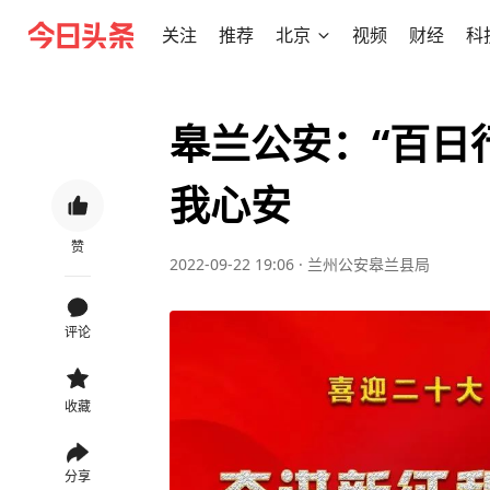
关注
推荐
北京
视频
财经
科
皋兰公安：“百日
我心安
赞
2022-09-22 19:06
·
兰州公安皋兰县局
评论
收藏
分享