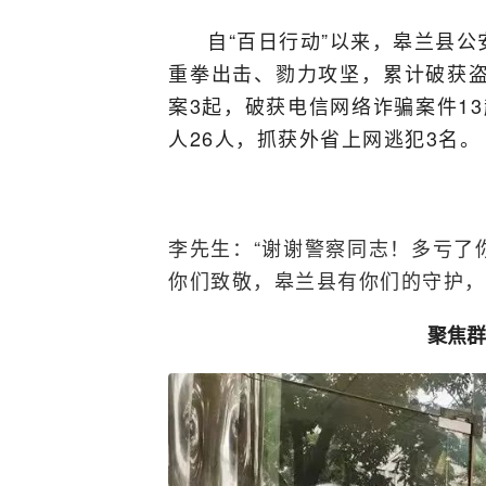
自“百日行动”以来，皋兰县
重拳出击、勠力攻坚，累计破获盗
案3起，破获电信网络诈骗案件1
人26人，抓获外省上网逃犯3名。
李先生：“谢谢警察同志！多亏了
你们致敬，皋兰县有你们的守护，
聚焦群