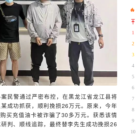
1
2
3
4
5
6
局办案民警通过严密布控，在黑龙江省龙江县将
7
某成功抓获，顺利挽损26万元。原来，今年
8
上购买充值油卡被诈骗了30多万元。获悉该情
9
研判、顺线追踪，最终替李先生成功挽损26
10