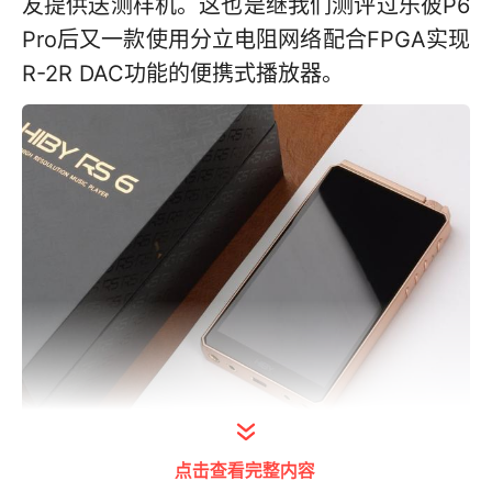
友提供送测样机。这也是继我们测评过乐彼P6
Pro后又一款使用分立电阻网络配合FPGA实现
R-2R DAC功能的便携式播放器。
点击查看完整内容
海贝 HiBy RS6 便携式智能音频播放器