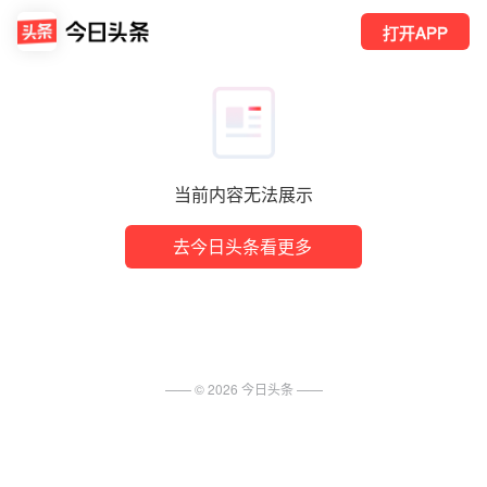
打开APP
当前内容无法展示
去今日头条看更多
—— ©
2026
今日头条
——