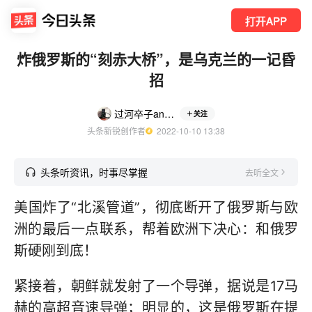
打开APP
炸俄罗斯的“刻赤大桥”，是乌克兰的一记昏
招
过河卒子and与非门
关注
头条新锐创作者
  2022-10-10 13:38
头条听资讯，时事尽掌握
去听全文
美国炸了“北溪管道”，彻底断开了俄罗斯与欧
洲的最后一点联系，帮着欧洲下决心：和俄罗
斯硬刚到底！
紧接着，朝鲜就发射了一个导弹，据说是17马
赫的高超音速导弹；明显的，这是俄罗斯在提