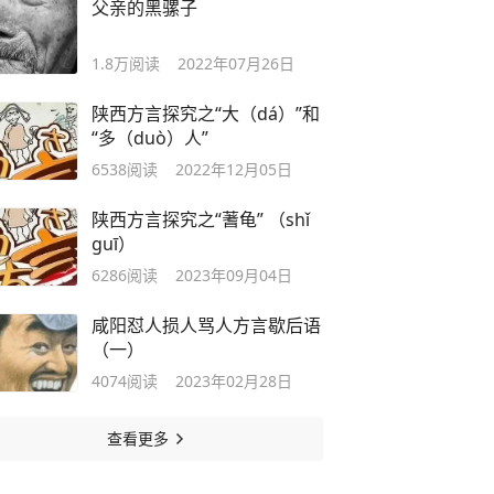
父亲的黑骡子
1.8万
阅读
2022年07月26日
陕西方言探究之“大（dá）”和
“多（duò）人”
6538
阅读
2022年12月05日
陕西方言探究之“蓍龟” （shǐ
guī）
6286
阅读
2023年09月04日
咸阳怼人损人骂人方言歇后语
（一）
4074
阅读
2023年02月28日
查看更多