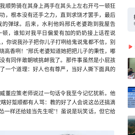
我顺势骑在其身上两手在其头上左右开弓一顿狂
功，根本没有还手之力，直到求饶才罢手，最后
我的弹球。后来，水利他妈邢氏老婆跑到我屋告
一顿，谁知对我平日偏爱有加的奶奶接上话茬说
人，你说我孙子把你儿子打咧给鬼说鬼都不信，别
烧高香咧！”邢氏老婆知道她把把儿子的秉性，嘟
没有同伴敢朝唬挑衅我了。那件事虽然是小屁孩
了一个道理：好人也有尊严，当好人撕下面具的
威董应策老师说过一句话令我至今记忆犹新。他
教瞎好踅顺都有人骂：教的好了人会说这怂还搞滴
怂一样还给娃当先生呢”！虽说是玩笑话，但它给