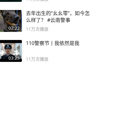
去年出生的“幺幺零”，如今怎
么样了？ #云南警事
02:22
11万
次播放
110警察节丨我依然是我
03:25
11万
次播放