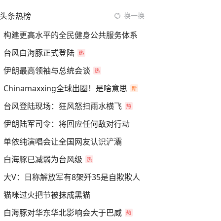
头条热榜
换一换
构建更高水平的全民健身公共服务体系
台风白海豚正式登陆
伊朗最高领袖与总统会谈
Chinamaxxing全球出圈！是啥意思
台风登陆现场：狂风怒扫雨水横飞
伊朗陆军司令：将回应任何敌对行动
单依纯演唱会让全国网友认识浐灞
白海豚已减弱为台风级
大V：日称解放军有8架歼35是自欺欺人
猫咪过火把节被抹成黑猫
白海豚对华东华北影响会大于巴威