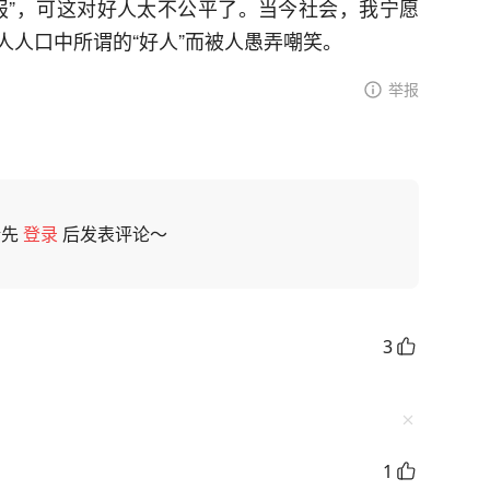
报”，可这对好人太不公平了。当今社会，我宁愿
人人口中所谓的“好人”而被人愚弄嘲笑。
举报
请先
登录
后发表评论～
3
1