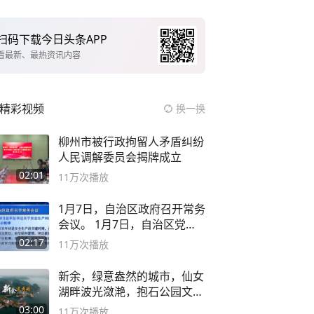
扫码下载今日头条APP
看最新、最热资讯内容
精彩视频
换一换
柳州市被行政拘留人矛盾纠纷
人民调解委员会揭牌成立
02:01
11万
次播放
1月7日，自治区政府召开常务
会议。 1月7日，自治区党委
副书记
02:17
11万
次播放
新余，绿意盎然的城市，仙女
湖畔波光潋滟，抱石公园文化
深邃……
03:00
11万
次播放