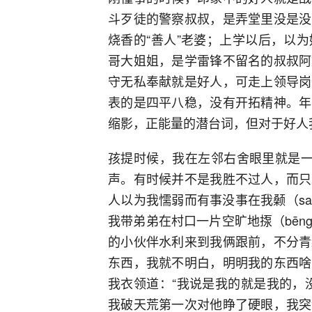
斗歹徒的警察叔叔，是弄堂里没是没
烧香的“善人”老婆；上学以后，以
哥大姐姐，是学雷锋不留名的叔叔阿
守无私奉献就是好人，可走上领导岗
表的是四平八稳，没有开拓精神。年
缩影，正能量的潜台词，但对于好人
孩提时候，我在左邻右舍眼里就是一
声。有时候并不是我胜不过人，而只
人以为我懦弱而有事没事在我颡（s
我带弟弟在村口一片空旷地揼（bē
的小伙伴水利来到我俩跟前，不分青
东西，我就不明白，明明我的东西啥
我衣领道：“我说是我的就是我的，
我破天荒第一次对他睁了硬眼，我突