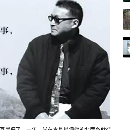
基层停了二十年，光在本县最偏僻的北牌乡就待