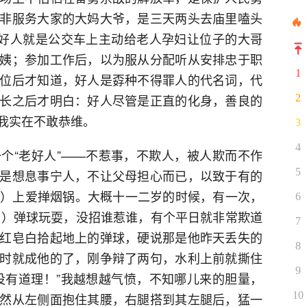
非服务大家的大妈大爷，是三天两头去庙里嗑头
为好人就是公交车上主动给老人孕妇让位子的大哥
姨；参加工作后，以为服从分配听从安排忠于职
1
位后才知道，好人是孬种不得罪人的代名词，代
长之后才明白：好人尽管是正直的化身，善良的
2
我实在不敢恭维。
3
4
个“老好人”——不惹事，不欺人，被人欺而不作
5
是想息事宁人，不让父母担心而已，以致于有的
a）上爱掸烟锅。大概十一二岁的时候，有一次，
6
ng）弹球玩耍，没招谁惹谁，有个平日就非常欺道
7
红皂白拾起地上的弹球，硬说那是他昨天丢失的
8
时就成他的了，刚争辩了两句，水利上前就撕住
9
没有道理！”我越想越气愤，不知哪儿来的胆量，
10
然从左侧面抱住其腰，右腿搭到其左腿后，猛一