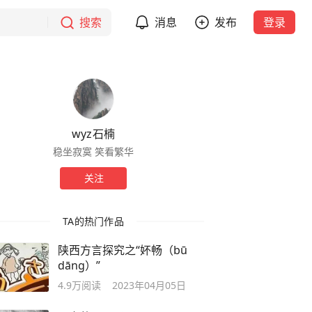
搜索
消息
发布
登录
wyz石楠
稳坐寂寞 笑看繁华
关注
TA的热门作品
陕西方言探究之“妚畅（bū
dāng）”
4.9万
阅读
2023年04月05日