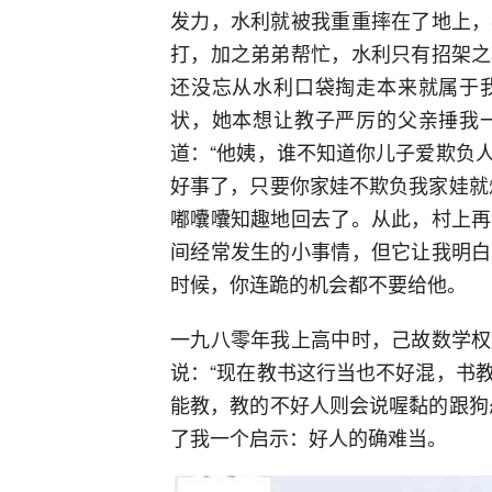
发力，水利就被我重重摔在了地上，
打，加之弟弟帮忙，水利只有招架之
还没忘从水利口袋掏走本来就属于
状，她本想让教子严厉的父亲捶我
道：“他姨，谁不知道你儿子爱欺负
好事了，只要你家娃不欺负我家娃就
嘟囔囔知趣地回去了。从此，村上再
间经常发生的小事情，但它让我明白
时候，你连跪的机会都不要给他。
一九八零年我上高中时，己故数学权
说：“现在教书这行当也不好混，书
能教，教的不好人则会说喔黏的跟狗
了我一个启示：好人的确难当。