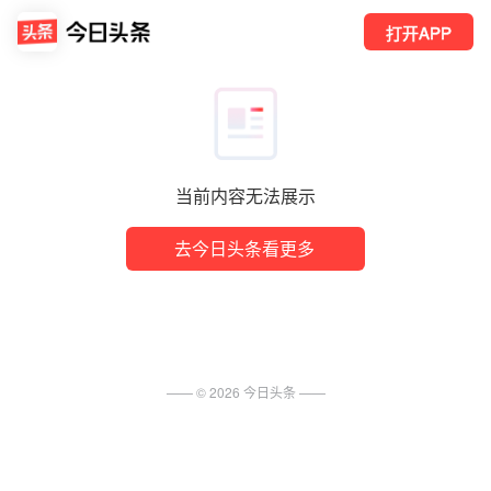
打开APP
当前内容无法展示
去今日头条看更多
—— ©
2026
今日头条
——