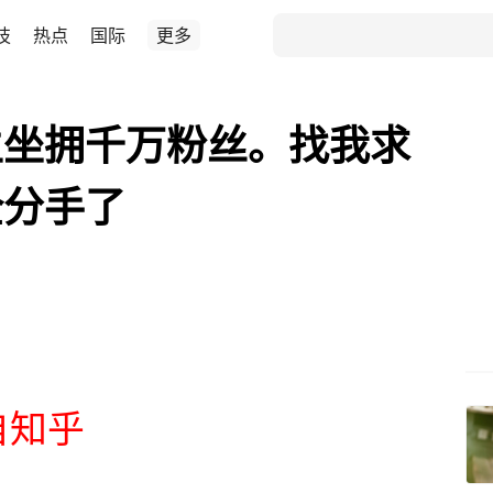
技
热点
国际
更多
主坐拥千万粉丝。找我求
全分手了
源自知乎