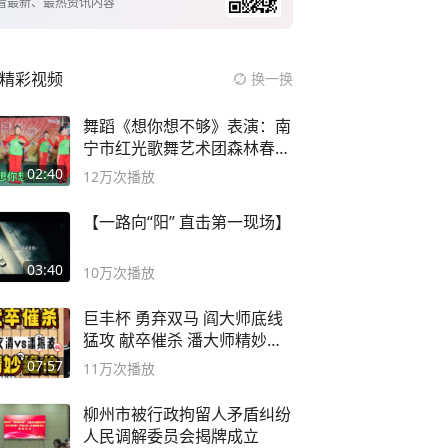
看最新、最热资讯内容
精彩视频
换一换
舞蹈《想你想不够》表演：南
宁市红光歌舞艺术团森林春红
舞蹈队。
02:40
12万
次播放
【一路向“阳” 直击第一现场】
03:40
10万
次播放
巨丰杯 勇弃双马 阎大师底线
猛攻 献卒催杀 潘大师精妙入
局
07:57
11万
次播放
柳州市被行政拘留人矛盾纠纷
人民调解委员会揭牌成立