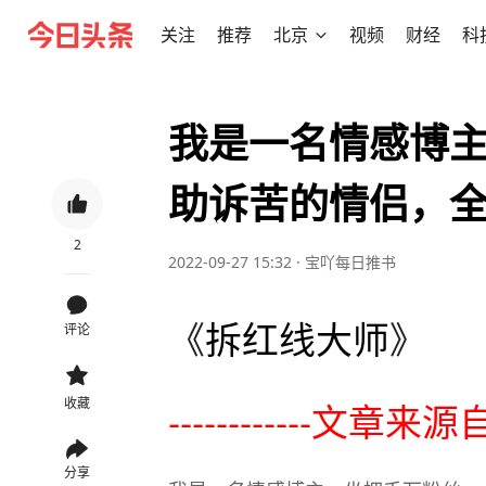
关注
推荐
北京
视频
财经
科
我是一名情感博
助诉苦的情侣，
2
2022-09-27 15:32
·
宝吖每日推书
《
拆红线大师
》
评论
收藏
------------文章来
分享