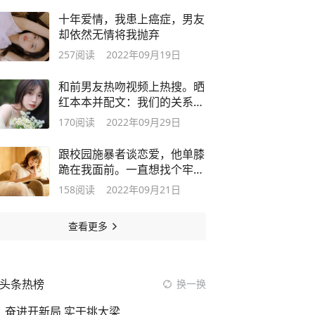
十年爱情，我患上癌症，男友
却依然无情将我抛弃
257
阅读
2022年09月19日
和前男友热吻视频上热搜。晒
红本本并配文：我们的关系受
法律保护
170
阅读
2022年09月29日
跟校园施暴者谈恋爱，他单膝
跪在我面前。一直想找个牢给
他坐
158
阅读
2022年09月21日
查看更多
头条热榜
换一换
奋进开新局 实干挑大梁