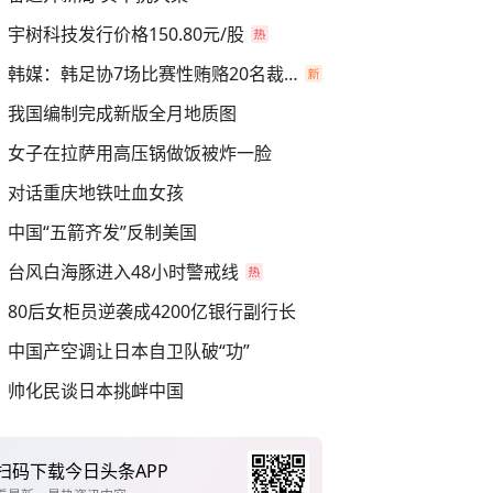
宇树科技发行价格150.80元/股
韩媒：韩足协7场比赛性贿赂20名裁判
我国编制完成新版全月地质图
女子在拉萨用高压锅做饭被炸一脸
对话重庆地铁吐血女孩
中国“五箭齐发”反制美国
台风白海豚进入48小时警戒线
80后女柜员逆袭成4200亿银行副行长
中国产空调让日本自卫队破“功”
帅化民谈日本挑衅中国
扫码下载今日头条APP