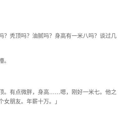
吗？秃顶吗？油腻吗？身高有一米八吗？谈过几
懵。
顶。有点微胖，身高……嗯，刚好一米七。他之
个女朋友。年薪十万。」