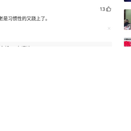
13
老是习惯性的又跷上了。
看全部
24
条评论
药库存短缺发生争执
风快递”震撼长镜头！感