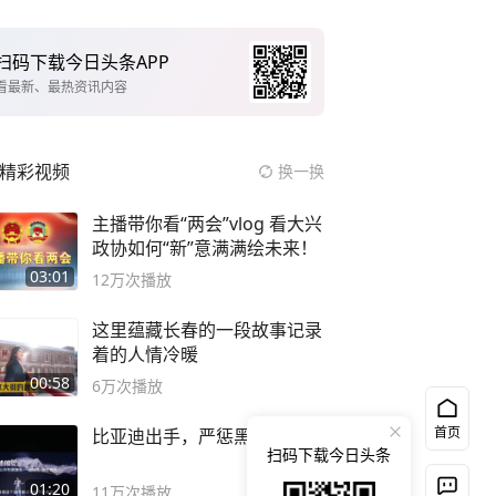
扫码下载今日头条APP
看最新、最热资讯内容
精彩视频
换一换
主播带你看“两会”vlog 看大兴
政协如何“新”意满满绘未来！
03:01
12万
次播放
这里蕴藏长春的一段故事记录
着的人情冷暖
00:58
6万
次播放
首页
比亚迪出手，严惩黑公关！
扫码下载今日头条
01:20
11万
次播放