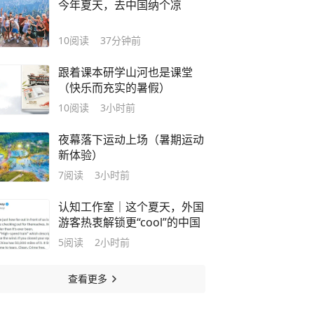
今年夏天，去中国纳个凉
10
阅读
37分钟前
跟着课本研学山河也是课堂
（快乐而充实的暑假）
10
阅读
3小时前
夜幕落下运动上场（暑期运动
新体验）
7
阅读
3小时前
认知工作室｜这个夏天，外国
游客热衷解锁更“cool”的中国
5
阅读
2小时前
查看更多