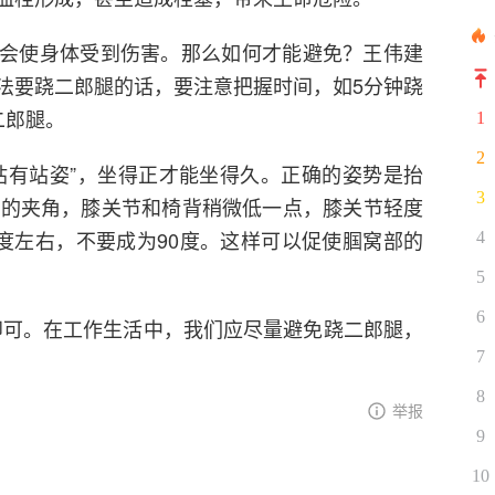
会使身体受到伤害。那么如何才能避免？王伟建
法要跷二郎腿的话，要注意把握时间，如5分钟跷
二郎腿。
1
2
站有站姿”，坐得正才能坐得久。正确的姿势是抬
3
度的夹角，膝关节和椅背稍微低一点，膝关节轻度
0度左右，不要成为90度。这样可以促使腘窝部的
4
5
6
即可。在工作生活中，我们应尽量避免跷二郎腿，
7
8
举报
9
10