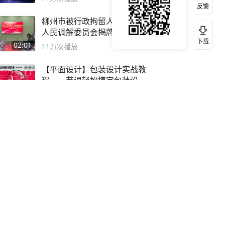
反馈
柳州市被行政拘留人矛盾纠纷
人民调解委员会揭牌成立
下载
02:01
11万
次播放
【平面设计】包装设计实战教
程，一节课轻松搞定包装设计
流程！
91:25
10万
次播放