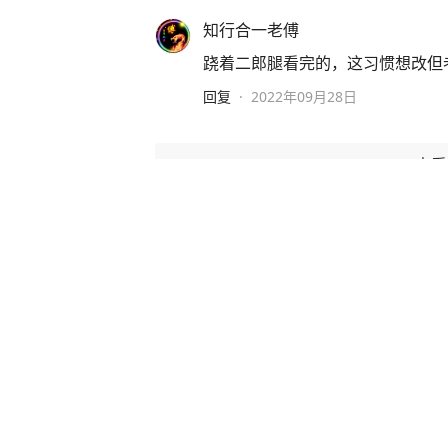
知行合一老傅
跷着二郎腿看完的，这习惯想改但
回复
·
2022年09月28日
查
白宫否认特朗普与赫格塞思因弹
央视新闻
3544
评论
1小时前
多型东风导弹罕见出镜，更有“东