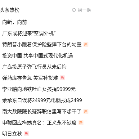
头条热榜
换一换
向新，向前
广东或将迎来“空调外机”
特朗普小跑着保护险些摔下台的幼童
投资中国 共享中国式现代化机遇
广岛投原子弹飞行员从未后悔
弹药库存告急 美军补货难
李亚鹏向地铁吐血女孩捐99999元
余承东口误将24999元电脑报成2499
南大数院院长疑辞职信里写不想干了
申聪回应梅姨真名：正义永不缺席
明日立秋