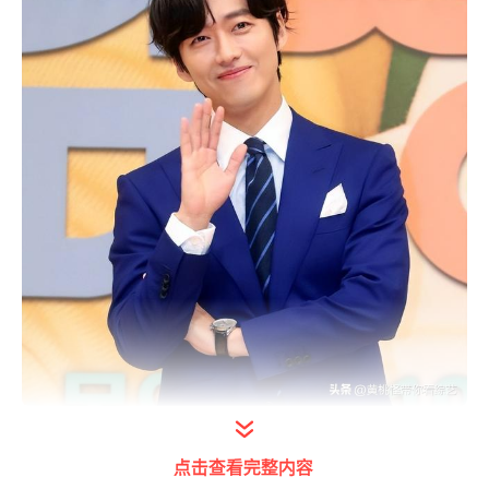
打开今日头条查看图片详情
点击查看完整内容
哪位朋友对南宫民感情状态的了解，还停留在