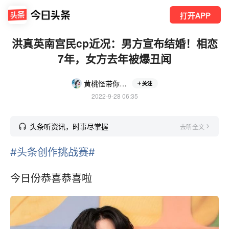
打开APP
洪真英南宫民cp近况：男方宣布结婚！相恋
7年，女方去年被爆丑闻
黄桃怪带你看综艺
关注
2022-9-28 06:35
头条听资讯，时事尽掌握
去听全文
#头条创作挑战赛#
今日份恭喜恭喜啦