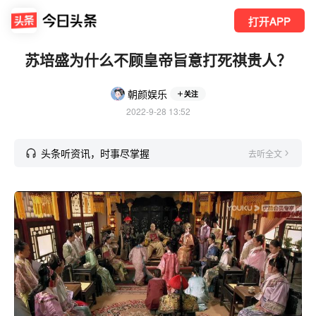
打开APP
苏培盛为什么不顾皇帝旨意打死祺贵人？
朝颜娱乐
关注
2022-9-28 13:52
头条听资讯，时事尽掌握
去听全文