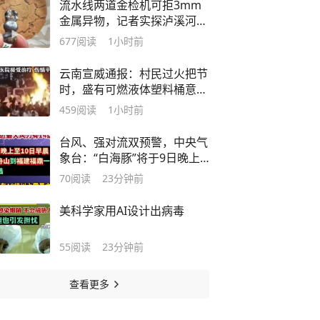
流水线两道金检机可拒3mm
金属异物，记者实探泸溪河车
间！公司回应为何选择谅解
677
阅读
1小时前
云南宣威通报：村民过火把节
时，盛有可燃液体塑料桶意外
倾倒引发燃烧，16人被灼伤，
459
阅读
1小时前
伤者正在医院接受治疗，伤情
平稳
台风、强对流双预警，中央气
象台：“白海豚”将于9日晚上
至10日早晨在浙江舟山到福建
70
阅读
23分钟前
福鼎一带沿海登陆；浙江局地
有10级以上雷暴大风
美科学家用AI设计出病毒
55
阅读
23分钟前
查看更多