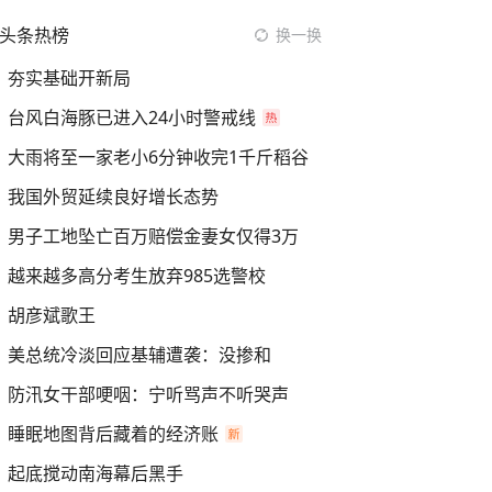
头条热榜
换一换
夯实基础开新局
台风白海豚已进入24小时警戒线
大雨将至一家老小6分钟收完1千斤稻谷
我国外贸延续良好增长态势
男子工地坠亡百万赔偿金妻女仅得3万
越来越多高分考生放弃985选警校
胡彦斌歌王
美总统冷淡回应基辅遭袭：没掺和
防汛女干部哽咽：宁听骂声不听哭声
睡眠地图背后藏着的经济账
起底搅动南海幕后黑手