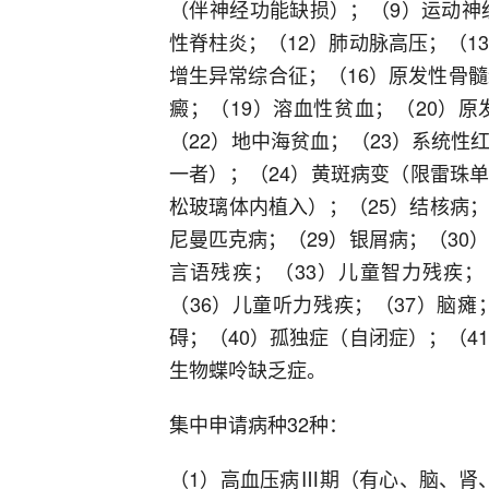
（伴神经功能缺损）；（9）运动神
性脊柱炎；（12）肺动脉高压；（1
增生异常综合征；（16）原发性骨髓
癜；（19）溶血性贫血；（20）
（22）地中海贫血；（23）系统
一者）；（24）黄斑病变（限雷珠
松玻璃体内植入）；（25）结核病；
尼曼匹克病；（29）银屑病；（30
言语残疾；（33）儿童智力残疾；
（36）儿童听力残疾；（37）脑瘫
碍；（40）孤独症（自闭症）；（4
生物蝶呤缺乏症。
集中申请病种32种：
（1）高血压病Ⅲ期（有心、脑、肾