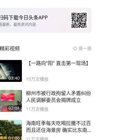
扫码下载今日头条APP
看最新、最热资讯内容
精彩视频
换一换
【一路向“阳” 直击第一现场】
03:40
10万
次播放
柳州市被行政拘留人矛盾纠纷
人民调解委员会揭牌成立
02:01
11万
次播放
海南旺季每天吃喝拉撒不过百
而且还住海景房 确实比东南
亚合适
01:06
11万
次播放