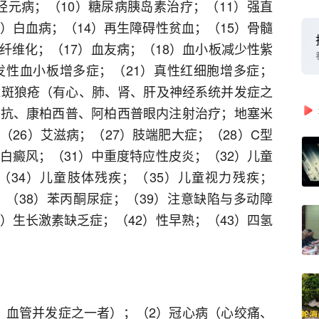
经元病；（10）糖尿病胰岛素治疗；（11）强直
3）白血病；（14）再生障碍性贫血；（15）骨髓
纤维化；（17）血友病；（18）血小板减少性紫
原发性血小板增多症；（21）真性红细胞增多症；
性红斑狼疮（有心、肺、肾、肝及神经系统并发症之
单抗、康柏西普、阿柏西普眼内注射治疗；地塞米
（26）艾滋病；（27）肢端肥大症；（28）C型
）白癜风；（31）中重度特应性皮炎；（32）儿童
（34）儿童肢体残疾；（35）儿童视力残疾；
；（38）苯丙酮尿症；（39）注意缺陷与多动障
1）生长激素缺乏症；（42）性早熟；（43）四氢
、血管并发症之一者）；（2）冠心病（心绞痛、