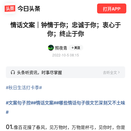
打开APP
情话文案｜钟情于你；忠诚于你；衷心于
你；终止于你
照夜青
关注
2022-10-5 08:15
头条听资讯，时事尽掌握
去听全文
#秋日生活打卡季#
#文案句子控#
#情话文案#
#哪些情话句子很文艺深刻又不土味
#
01.
像百花撞了春风，见万物时，万物是杯弓，见你时，你是